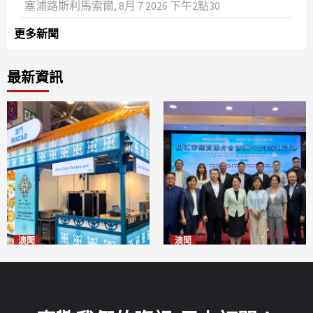
塞浦路斯利馬索爾, 8月 7 2026 下午2點30
更多新聞
最新資訊
澳聞
澳聞
麗景灣「森」餐廳首次亮相
陽江市經貿推介會暨澳門企業
「2026粵澳名優商品展」
家座談會
2026-08-07
2026-08-07