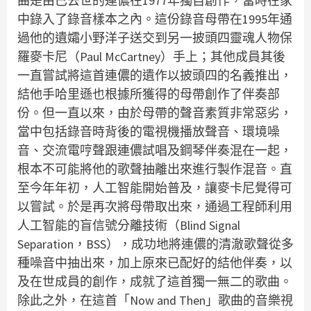
曲是由已去世的連儂在1977年獨自創作，當時在家
中錄入了錄音樣本之內。這份錄音母帶在1995年通
過他的遺孀小野洋子送交到另一披頭四靈魂人物保
羅麥卡尼（Paul McCartney）手上；其他成員其後
一直嘗試將這首連儂的遺作以披頭四的名義推出，
結他手哈里遜也根據所獲得的母帶創作了伴奏部
份。但一直以來，由於母帶的聲音素質非常惡劣，
當中包括錄音時背後的電視機播放聲音、環境噪
音、交流電哼聲跟連儂試唱及鋼琴伴奏混在一起，
根本不可能將他的歌聲抽離出來進行製作混音。直
至今年年初，人工智能開始普及，讓麥卡尼覺得可
以嘗試。於是再次將母帶取出來，通過工程師利用
人工智能的盲信號分離技術（Blind Signal
Separation，BSS），成功地將連儂的清澈歌聲從多
種噪音中抽出來，加上原來已配好的結他伴奏，以
及在世成員的創作，成就了這首獨一無二的歌曲。
除此之外，在這首「Now and Then」歌曲的音樂視