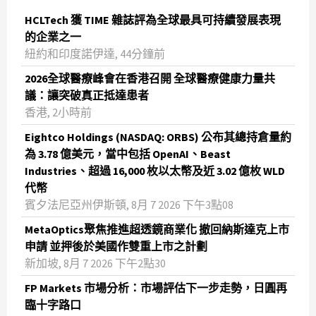
HCLTech 獲 TIME 雜誌評為全球最具可持續發展表現
的企業之一
紐約和印度諾伊達, 44分鐘前
2026全球醫療峰會在香港召開 全球醫療健康力量共
議：讓突破真正抵達患者
香港, 2小時前
Eightco Holdings (NASDAQ: ORBS) 公布其總持倉量約
為 3.78 億美元，當中包括 OpenAI、Beast
Industries、超過 16,000 枚以太幣及近 3.02 億枚 WLD
代幣
賓夕法尼亞州伊斯頓, 8月 7 2026 下午3點08
MetaOptics聚焦推進超透鏡商業化 撤回納斯達克上市
申請 並押後於美國作雙重上市之計劃
新加坡, 8月 7 2026 下午2點30
FP Markets 市場分析：市場評估下一步走勢，日圓再
臨十字路口