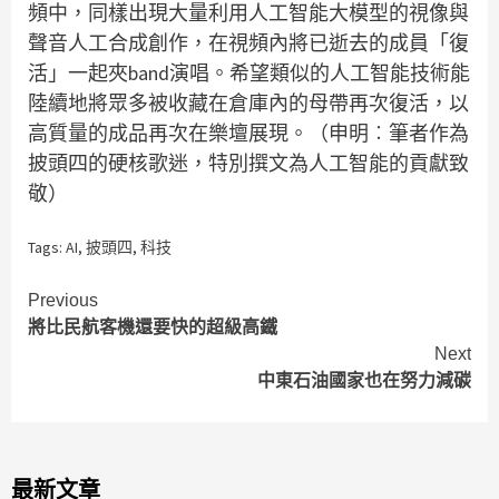
頻中，同樣出現大量利用人工智能大模型的視像與
聲音人工合成創作，在視頻內將已逝去的成員「復
活」一起夾band演唱。希望類似的人工智能技術能
陸續地將眾多被收藏在倉庫內的母帶再次復活，以
高質量的成品再次在樂壇展現。（申明︰筆者作為
披頭四的硬核歌迷，特別撰文為人工智能的貢獻致
敬）
Tags:
AI
,
披頭四
,
科技
Continue
Previous
將比民航客機還要快的超級高鐵
Reading
Next
中東石油國家也在努力減碳
最新文章