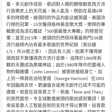
量、多元創作成就、歌詞對人類的關懷都是西方流
行音樂史上的天花板，無人能及。例如在長達6年
多的時間裡，披頭四的作品均能佔據英國、美國流
行榜的冠軍、10次獲得格林美音樂大獎、樂隊的專
輯更成為滾石雜誌「500張最偉大專輯」的榜首冠
軍；直至2015年，披頭四仍然保持著最熱門100首
流行曲榜內佔有最多歌曲的世界紀錄（竟佔據
1/5，共20首之多）。因此有人說，如果不懂得披
頭西就不算懂得西方流行音樂。 這隊於1969年拆
夥的天團成為樂壇神話；由於1980年隊中的靈魂人
物約翰連儂（John Lennon）被歌迷槍殺身亡、加
上另一隊員佐治哈里遜（George Harrison）在2001
年因腦病去世，更讓復合或再次創作已成不可能的
遺憾。就是在這背景之下，新曲「Now and Then」
的突然面世，令全球數億披頭四歌迷感到驚訝！原
來這是靠人工智能技術的支持才得以實現。這首歌