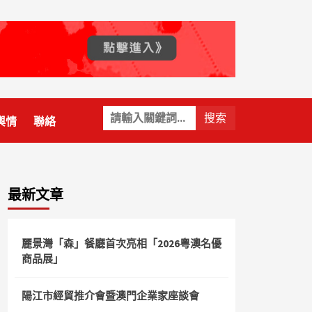
關
輿情
聯絡
鍵
字:
最新文章
麗景灣「森」餐廳首次亮相「2026粵澳名優
商品展」
陽江市經貿推介會暨澳門企業家座談會