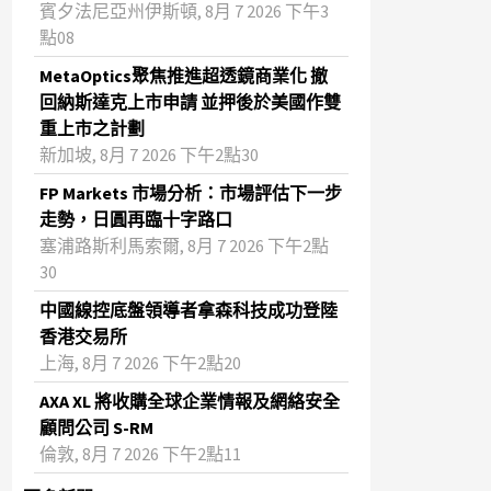
賓夕法尼亞州伊斯頓, 8月 7 2026 下午3
點08
MetaOptics聚焦推進超透鏡商業化 撤
回納斯達克上市申請 並押後於美國作雙
重上市之計劃
新加坡, 8月 7 2026 下午2點30
FP Markets 市場分析：市場評估下一步
走勢，日圓再臨十字路口
塞浦路斯利馬索爾, 8月 7 2026 下午2點
30
中國線控底盤領導者拿森科技成功登陸
香港交易所
上海, 8月 7 2026 下午2點20
AXA XL 將收購全球企業情報及網絡安全
顧問公司 S-RM
倫敦, 8月 7 2026 下午2點11