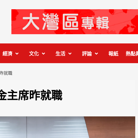
經濟
文化
生活
評論
報紙
熱點
昨就職
金主席昨就職