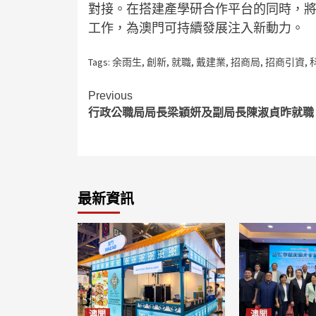
對接。在搭建產學研合作平台的同時，
工作，為澳門可持續發展注入新動力。
Tags:
余雨生
,
創新
,
就職
,
戴建業
,
招商局
,
招商引資
,
Continue
Previous
行政公職局局長梁穎妍及副局長陳淑貞昨就職
Reading
最新資訊
澳聞
澳聞