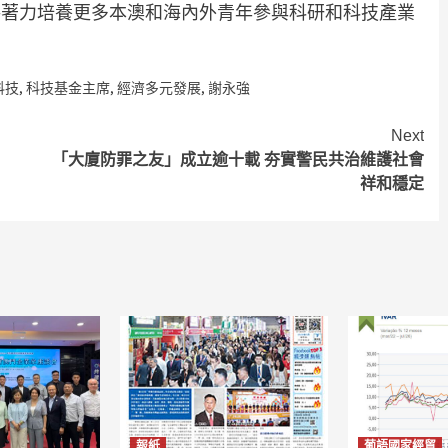
將著力培養更多本澳和海內外青年參與科研和科技產業
科技
,
科技基金主席
,
經濟多元發展
,
謝永強
Next
「大廈防罪之友」成立逾十載 夯實警民共治維護社會
祥和穩定
報紙
葡語國家經貿