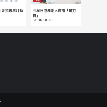
租金指數單月勁
今秋日港澳潮人瘋搶「彎刀
褲」
2026-08-07
.
.