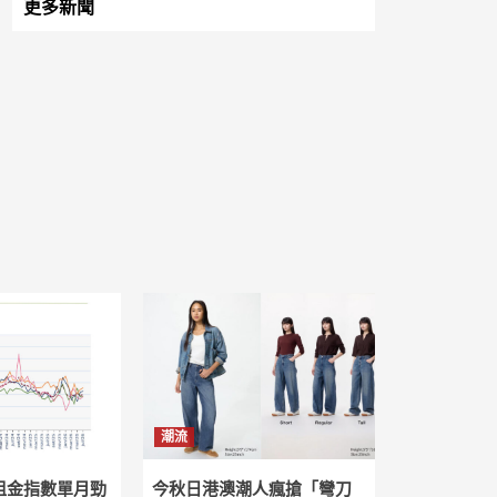
更多新聞
潮流
租金指數單月勁
今秋日港澳潮人瘋搶「彎刀