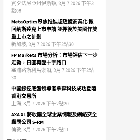
賓夕法尼亞州伊斯頓, 8月 7 2026 下午3
點08
MetaOptics聚焦推進超透鏡商業化 撤
回納斯達克上市申請 並押後於美國作雙
重上市之計劃
新加坡, 8月 7 2026 下午2點30
FP Markets 市場分析：市場評估下一步
走勢，日圓再臨十字路口
塞浦路斯利馬索爾, 8月 7 2026 下午2點
30
中國線控底盤領導者拿森科技成功登陸
香港交易所
上海, 8月 7 2026 下午2點20
AXA XL 將收購全球企業情報及網絡安全
顧問公司 S-RM
倫敦, 8月 7 2026 下午2點11