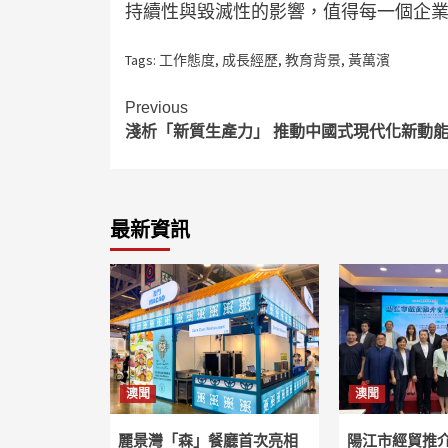
持續性與毀滅性的影響，值得每一個企
Tags:
工作態度
,
成長經歷
,
教育背景
,
黃萬濱
Continue
Previous
淺析「新質生產力」 推動中國式現代化新動
Reading
最新資訊
澳聞
澳聞
麗景灣「森」餐廳首次亮相
陽江市經貿推