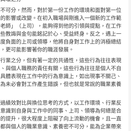
密不可分，然而，對於第一份工作的環境和面對第一位
大的影響或改變。在初入職場與剛進入一個新的工作範
好老師」（上司），能夠得到他的引領與提點，在工作
一些教誨與金句能銘記於心、受益終身。反之，遇上一
態度負面的上司或領導，他將自身對工作上的消極總結
象，更可能影響著你的職涯發展。
有行業之分，但有著一定的共通性，這些行為往往表現
通、與個人職務的責任有關，這些行為往往是個人不自
，具體表現在工作中的行為意識上，如出現事不關己、
行為未必會對工作產生錯誤，但也就是常說的職業素養
通過績效對比與換位思考的方式，以工作環境、行業反
要意識到自身與工作中的同事、上司、領導為何總是合
大的提升，很大程度上阻礙了向上流動的機會，且一直
切都與個人的職業意識、素養密不可分，能為企業帶來