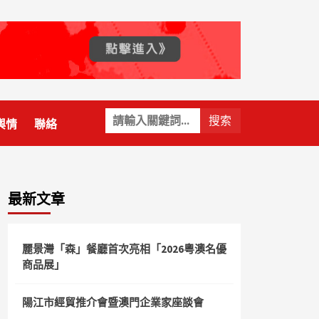
關
輿情
聯絡
鍵
字:
最新文章
麗景灣「森」餐廳首次亮相「2026粵澳名優
商品展」
陽江市經貿推介會暨澳門企業家座談會