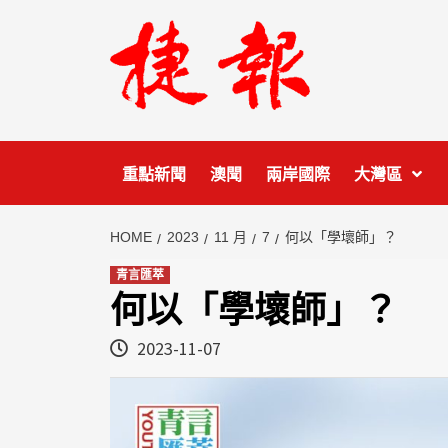
Skip
to
content
重點新聞
澳聞
兩岸國際
大灣區
HOME
2023
11 月
7
何以「學壞師」？
青言匯萃
何以「學壞師」？
2023-11-07