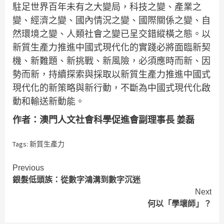
駐足世界百年未有之大變局，科技之變、產業之
變、經濟之變、國內情況之變、國際關係之變、自
然環境之變、人類社會之變已呈交錯縱橫之態。以
新質生產力推進中國式現代化的實踐必將面臨新契
機、新難題、新挑戰、新風險，必須應時而新、因
勢而新，持續探索與採取以新質生產力推進中國式
現代化的新策略與新行動，不斷為中國式現代化啟
動和輸送新動能。
作者：澳門人文社會科學促進會副理事長 姜磊
Tags:
新質生產力
Continue
Previous
銀髮低頭族：從數字鴻溝到數字沉迷
Reading
Next
何以「學壞師」？