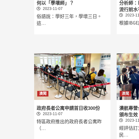
何以「學壞師」？
分析師：
2023-11-07
流行前水
2023-11
俗語說：學好三年，學壞三日。
根據IBG
這…
澳聞
澳聞
政府長者公寓申請首日收300份
澳航專營
2023-11-07
頒布生效
2023-11
特區政府推出的政府長者公寓昨
經評估訂
（…
民…