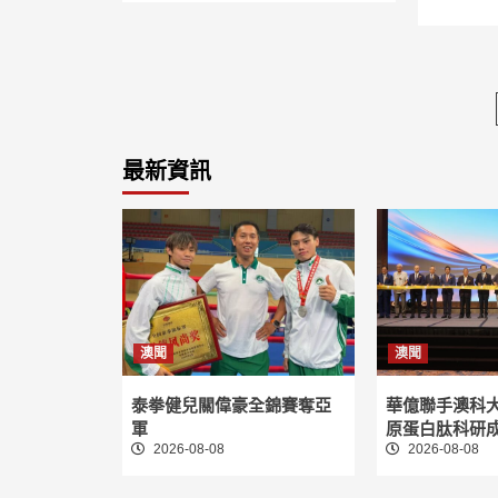
最新資訊
澳聞
澳聞
泰拳健兒關偉豪全錦賽奪亞
華億聯手澳科
軍
原蛋白肽科研
2026-08-08
2026-08-08