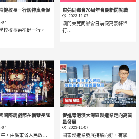
柏健校長一行訪特奧會促
東莞同鄉會78周年會慶新閣就職
2023-11-07
-07
澳門東莞同鄉會日前假萬豪軒舉
學校校長梁柏健一行，
行…
解讀灣區
國國際馬戲節在橫琴長隆
促進粵港澳大灣區製造業走向高質
量發展
-07
2023-11-07
日下午，由廣東省人民政…
國家製造業發展持續向好，有學