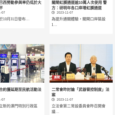
巴西勞動參與率仍低於大
關閘虹膜通道逾10萬人次使用 警
平
方：研明年各口岸增虹膜通道
-07
2023-11-07
E於10月31日發布…
為提升通關體驗，關閘口岸裝設
1…
澳聞
合約獲延期至民航活動法
二常會昨討論「武器管控制度」法
案
-07
2023-11-07
立新的澳門特別行政區
立法會第二常設委員會昨召開會
議…