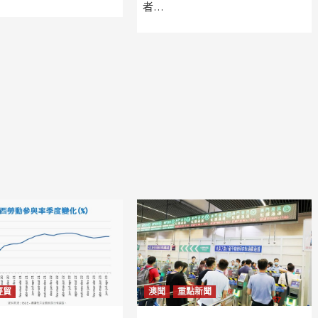
者…
經貿
澳聞
重點新聞