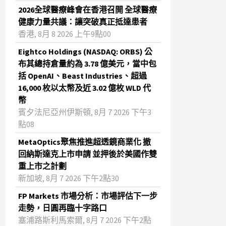
2026全球醫療峰會在香港召開 全球醫療
健康力量共議：讓突破真正抵達患者
香港, 8月 8 2026 上午9點00
Eightco Holdings (NASDAQ: ORBS) 公
布其總持倉量約為 3.78 億美元，當中包
括 OpenAI、Beast Industries、超過
16,000 枚以太幣及近 3.02 億枚 WLD 代
幣
賓夕法尼亞州伊斯頓, 8月 7 2026 下午3
點08
MetaOptics聚焦推進超透鏡商業化 撤
回納斯達克上市申請 並押後於美國作雙
重上市之計劃
新加坡, 8月 7 2026 下午2點30
FP Markets 市場分析：市場評估下一步
走勢，日圓再臨十字路口
塞浦路斯利馬索爾, 8月 7 2026 下午2點