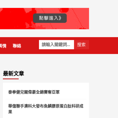
關
輿情
聯絡
鍵
字:
最新文章
泰拳健兒關偉豪全錦賽奪亞軍
華億聯手澳科大發布魚鱗膠原蛋白肽科研成
果