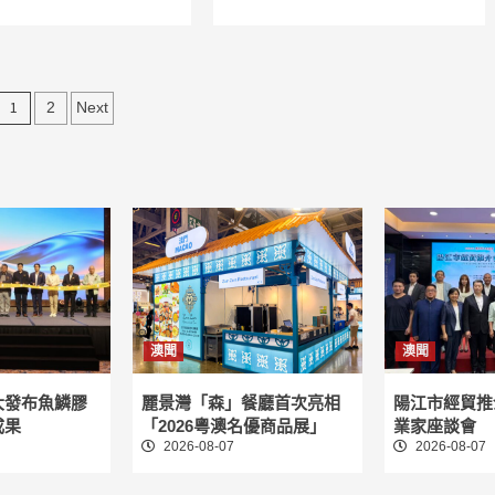
文
1
2
Next
章
分
頁
澳聞
澳聞
大發布魚鱗膠
麗景灣「森」餐廳首次亮相
陽江市經貿推
成果
「2026粵澳名優商品展」
業家座談會
2026-08-07
2026-08-07