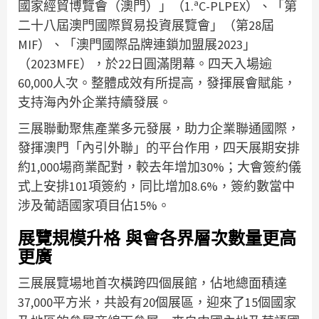
國家經貿博覽會（澳門）」（1.ªC-PLPEX）、「第
二十八屆澳門國際貿易投資展覽會」（第28屆
MIF）、「澳門國際品牌連鎖加盟展2023」
（2023MFE），於22日圓滿閉幕。四天入場逾
60,000人次。整體成效有所提高，發揮展會賦能，
支持海內外企業持續發展。
三展聯動聚焦產業多元發展，助力企業聯通國際，
發揮澳門「內引外聯」的平台作用，四天展期安排
約1,000場商業配對，較去年增加30%；大會簽約儀
式上安排101項簽約，同比增加8.6%，簽約數當中
涉及葡語國家項目佔15%。
展覽規模升格 與會各界層次數量更高
更廣
三展展覽場地首次橫跨四個展館，佔地總面積達
37,000平方米，共設有20個展區，迎來了15個國家