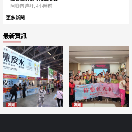
阿聯酋迪拜, 4小時前
更多新聞
最新資訊
澳聞
澳聞
新寶堂參展粵澳名優拓闊銷售
全城慈善會探訪「虹光軒」促
渠道
傷健共融
2026-08-06
2026-08-06