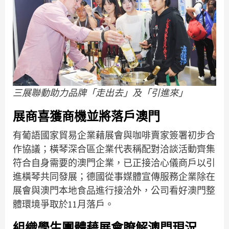
三展聯動助力品牌「走出去」及「引進來」
展商喜獲商機並將落戶澳門
有葡語國家貿易企業藉展會與咖啡賣家簽署初步合
作協議；橫琴深合區企業代表稱配對洽談活動齊集
符合自身需要的澳門企業，已正接洽心儀商戶以引
進橫琴共同發展；德國從事媒體宣傳服務企業除在
展會與澳門本地食品進行接洽外，公司看好澳門整
體環境爭取於11月落戶。
組織學生團體藉展會瞭解澳門現況