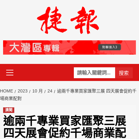
Skip
to
content
Primary
關
Menu
鍵
字:
HOME
2023
10 月
24
逾兩千專業買家匯聚三展 四天展會促約千
場商業配對
澳聞
逾兩千專業買家匯聚三展
四天展會促約千場商業配