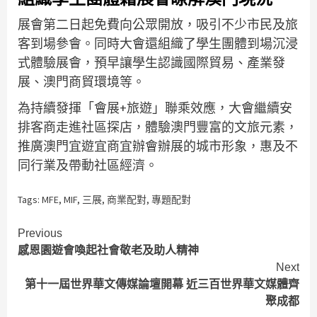
展會第二日起免費向公眾開放，吸引不少市民及旅
客到場參會。同時大會還組織了學生團體到場沉浸
式體驗展會，預早讓學生認識國際貿易、產業發
展、澳門商貿環境等。
為持續發揮「會展+旅遊」聯乘效應，大會繼續安
排客商走進社區探店，體驗澳門豐富的文旅元素，
推廣澳門宜遊宜商宜辦會辦展的城市形象，惠及不
同行業及帶動社區經濟。
Tags:
MFE
,
MIF
,
三展
,
商業配對
,
專題配對
Continue
Previous
感恩園遊會喚起社會敬老及助人精神
Reading
Next
第十一屆世界華文傳媒論壇開幕 近三百世界華文媒體齊
聚成都