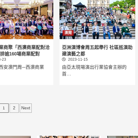
澳聞
業商聚「西澳商業配對洽
亞洲演博會周五起舉行 社區巡演助
排逾160場商業配對
建演藝之都
-23
2023-11-15
西安澳門周—西澳商業
由亞太現場演出行業協會主辦的
首…
文
1
2
Next
章
分