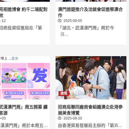
亮相進博會 約千二場配對
澳門旅遊推介及洽談會促進鄂澳合
效
作
-12
2025-09-05
招商投資促進局在「第
「湖北‧武漢澳門周」將於今
（5…
澳聞
武漢澳門周」周五開幕 續
招商局聯同廠商會組織澳企赴港參
客源
展美食博覽
-03
2025-08-20
武漢澳門周」將於本周五…
由香港貿易發展局主辦的「第35…