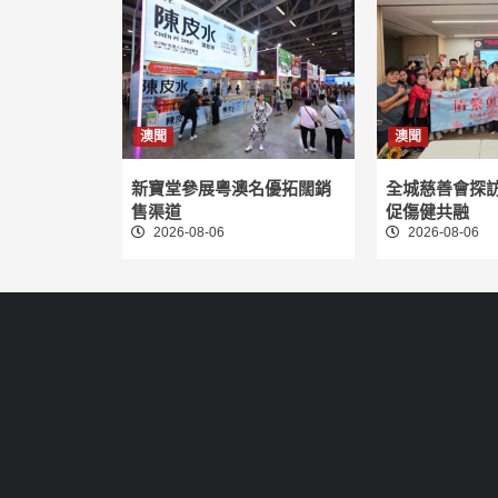
澳聞
澳聞
新寶堂參展粵澳名優拓闊銷
全城慈善會探
售渠道
促傷健共融
2026-08-06
2026-08-06