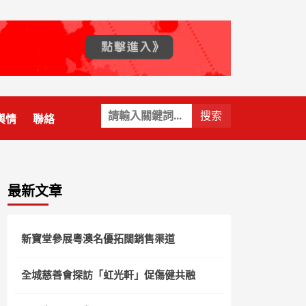
關
輿情
聯絡
鍵
字:
最新文章
新寶堂參展粵澳名優拓闊銷售渠道
全城慈善會探訪「虹光軒」促傷健共融