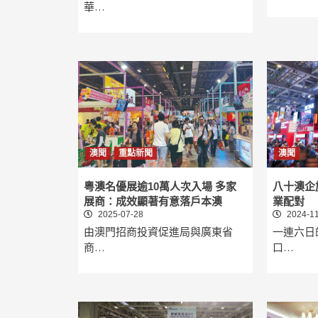
華…
澳聞
重點新聞
澳聞
粵澳名優展逾10萬人次入場 多家
八十澳企
展商：成效顯著有意落戶本澳
業配對
2025-07-28
2024-11
由澳門招商投資促進局與廣東省
一連六日
商…
口…