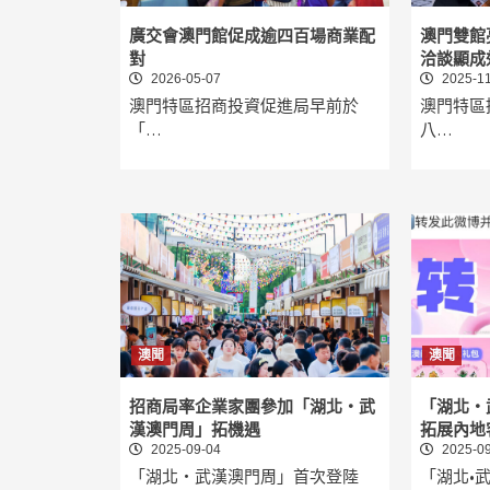
廣交會澳門館促成逾四百場商業配
澳門雙館
對
洽談顯成
2026-05-07
2025-11
澳門特區招商投資促進局早前於
澳門特區
「…
八…
澳聞
澳聞
招商局率企業家團參加「湖北‧武
「湖北‧
漢澳門周」拓機遇
拓展內地
2025-09-04
2025-09
「湖北‧武漢澳門周」首次登陸
「湖北•