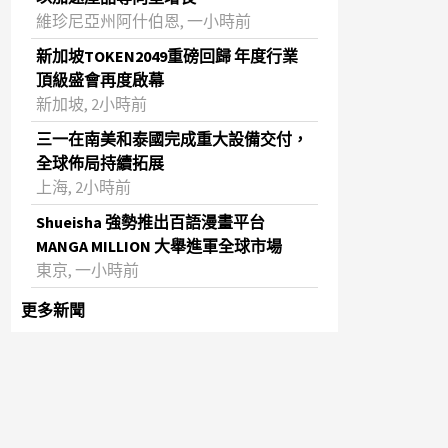
維珍尼亞州阿什伯恩, 一小時前
新加坡TOKEN2049重磅回歸 年度行業
頂級盛會再度啟幕
新加坡, 2小時前
三一在南美和泰國完成重大設備交付，
全球佈局持續拓展
上海, 2小時前
Shueisha 強勢推出百語漫畫平台
MANGA MILLION 大舉進軍全球市場
東京, 一小時前
更多新聞