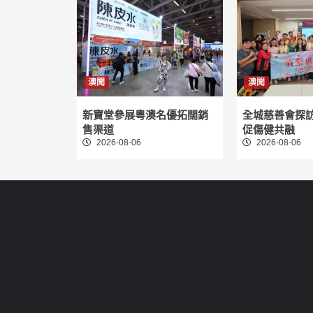
澳聞
澳聞
新寶堂參展粵澳名優拓闊銷
全城慈善會探
售渠道
促傷健共融
2026-08-06
2026-08-06