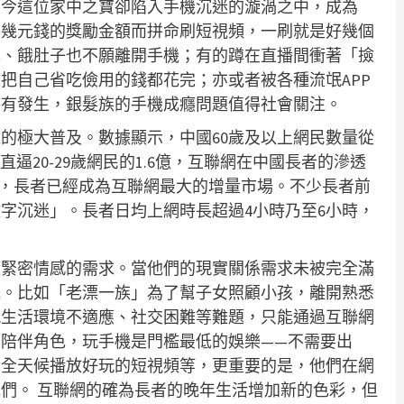
如今這位家中之寶卻陷入手機沉迷的漩渦之中，成為
了幾元錢的獎勵金額而拼命刷短視頻，一刷就是好幾個
花、餓肚子也不願離開手機；有的蹲在直播間衝著「撿
把自己省吃儉用的錢都花完；亦或者被各種流氓APP
時有發生，銀髮族的手機成癮問題值得社會關注。
的極大普及。數據顯示，中國60歲及以上網民數量從
53億，直逼20-29歲網民的1.6億，互聯網在中國長者的滲透
的55%，長者已經成為互聯網最大的增量市場。不少長者前
字沉迷」。長者日均上網時長超過4小時乃至6小時，
乏緊密情感的需求。當他們的現實關係需求未被完全滿
託。比如「老漂一族」為了幫子女照顧小孩，離開熟悉
現生活環境不適應、社交困難等難題，只能通過互聯網
陪伴角色，玩手機是門檻最低的娛樂——不需要出
、全天候播放好玩的短視頻等，更重要的是，他們在網
們。 互聯網的確為長者的晚年生活增加新的色彩，但