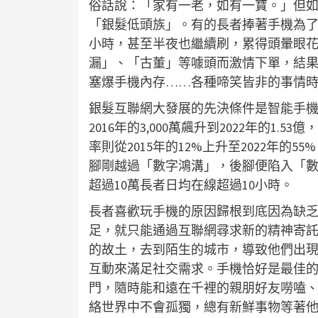
俗話說：「家有一老，如有一寶。」但
「銀髮低頭族」。有的長者捧著手機為
小時，甚至半夜也繼續刷，累得頭暈眼
漏」、「古董」等噱頭而激情下單，結果
塞爆手機內存……各種啼笑皆非的事情
銀髮互聯網大發展的先決條件是智能手機
2016年的3,000萬飆升到2022年的1.
率則從2015年的12%上升至2022年
腳剛越過「數字鴻溝」，後腳便陷入「數
超過10萬長者日均在線超過10小時。
長者喜歡玩手機的原因歸根到底因為缺
足，就只能通過互聯網尋求新的精神寄
的故土，去到陌生的城市，導致他們出
互動來滿足社交需求。手機恰好是最佳的
門，隨時能和遠在千裡的親朋好友嘮嗑
絡世界中不會孤獨，總有新鮮事物等著他