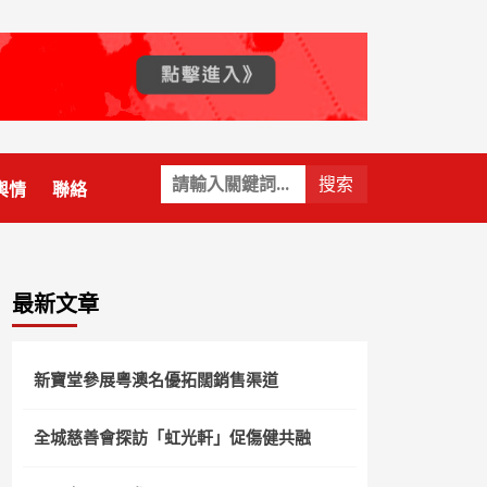
關
輿情
聯絡
鍵
字:
最新文章
新寶堂參展粵澳名優拓闊銷售渠道
全城慈善會探訪「虹光軒」促傷健共融