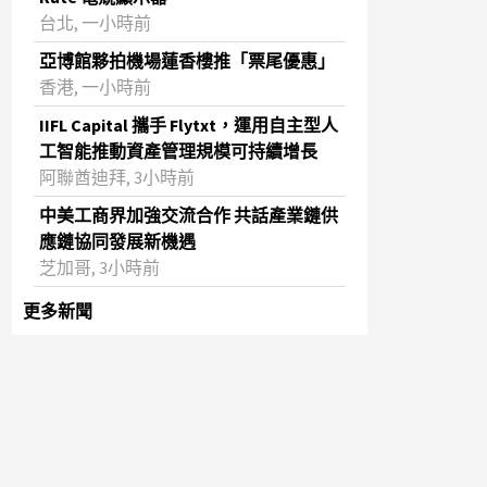
台北, 一小時前
亞博館夥拍機場蓮香樓推「票尾優惠」
香港, 一小時前
IIFL Capital 攜手 Flytxt，運用自主型人
工智能推動資產管理規模可持續增長
阿聯酋迪拜, 3小時前
中美工商界加強交流合作 共話產業鏈供
應鏈協同發展新機遇
芝加哥, 3小時前
更多新聞