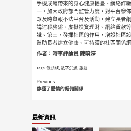
手機成癮帶來的身心健康擔憂、網絡詐
一，加大政府部門監管力度，對平台發
眾及時舉報不法平台及活動，建立長者
講述殺豬盤、虛擬投資理財、網絡貸款
識。第三，發揮社區的作用，增設社區
幫助長者建立健康、可持續的社區關係
作者：時事評論員 陳曉婷
Tags:
低頭族
,
數字沉迷
,
銀髮
Continue
Previous
像極了愛情的僱佣關係
Reading
最新資訊