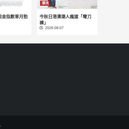
潮流
租金指數單月勁
今秋日港澳潮人瘋搶「彎刀
褲」
2026-08-07
.
.