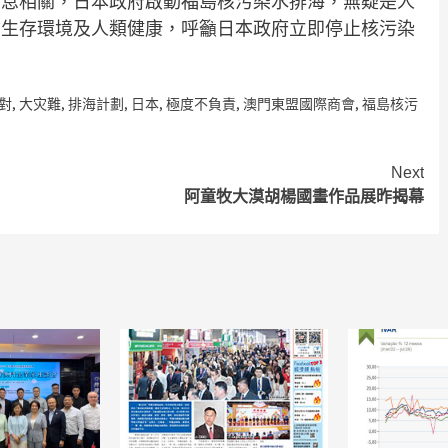
息息相關，日本政府啟動福島核污染水排海，無疑是人
物生存環境及人類健康，呼籲日本政府立即停止核污染
對
,
大灾難
,
排海計劃
,
日本
,
極度不負責
,
澳門東盟國際商會
,
福島核污
Next
阿童牧大漠胡楊國畫作品展昨揭幕