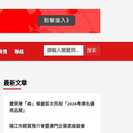
關
輿情
聯絡
鍵
字:
最新文章
麗景灣「森」餐廳首次亮相「2026粵澳名優
商品展」
陽江市經貿推介會暨澳門企業家座談會