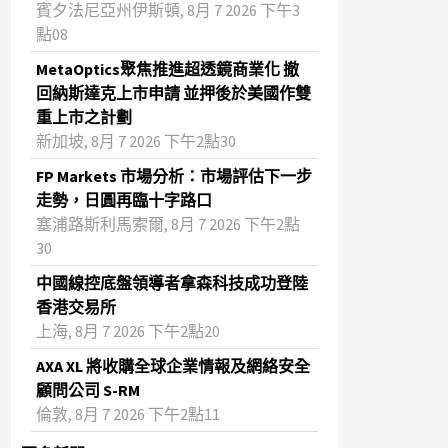
賓夕法尼亞州伊斯頓, 8月 7 2026 下午3
點08
MetaOptics聚焦推進超透鏡商業化 撤
回納斯達克上市申請 並押後於美國作雙
重上市之計劃
新加坡, 8月 7 2026 下午2點30
FP Markets 市場分析：市場評估下一步
走勢，日圓再臨十字路口
塞浦路斯利馬索爾, 8月 7 2026 下午2點
30
中國線控底盤領導者拿森科技成功登陸
香港交易所
上海, 8月 7 2026 下午2點20
AXA XL 將收購全球企業情報及網絡安全
顧問公司 S-RM
倫敦, 8月 7 2026 下午2點11