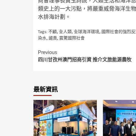
商會理事長黃玉詩說，人類生活和海洋
類史上的一大污點，將嚴重威脅海洋生
水排海計劃。
Tags:
不顧
,
全人類
,
全球海洋環境
,
國際社會的強烈反
染水
,
譴責
,
震驚國際社會
Continue
Previous
四川甘孜州澳門招商引資 推介文旅能源農牧
Reading
最新資訊