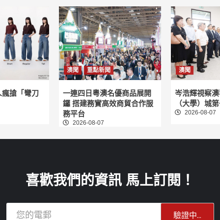
頁
澳聞
重點新聞
澳聞
人瘋搶「彎刀
一連四日粵澳名優商品展開
岑浩輝視察澳
鑼 搭建務實高效商貿合作服
（大學）城第
2026-08-07
務平台
2026-08-07
喜歡我們的資訊 馬上訂閱！