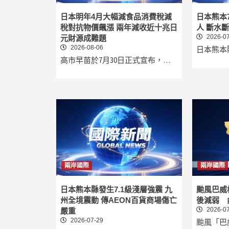
日本明年4月大幅減食品消費稅減
日本熊本7
稅對抗物價飆漲 兩年減收近十兆日
人 斷水
2026-07
元財源成難題
2026-08-06
日本熊本
高市早苗於7月30日正式宣布，…
兩岸國際
兩岸國際
日本熊本縣發生7.1級淺層強震 九
颱風巴威
州全境震動 傳AEON百貨商場傷亡
後減弱 
2026-07
嚴重
2026-07-29
颱風「巴