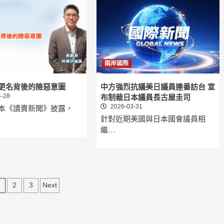
兩岸國際
更名背後的險惡意圖
中方強烈抗議美日議員連番訪台 宣
-28
布制裁日本議員長古屋圭司
2026-03-31
本《讀賣新聞》披露，
針對近期美國與日本國會議員相
繼…
文
2
3
Next
章
分