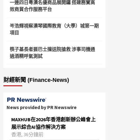
一連四日粵澳名優商品展開鑼 搭建務實高
效商貿合作服務平台
岑浩輝視察澳琴國際教育（大學）城第一期
項目
筷子基長者捱巴士撞送院搶救 涉事司機通
過酒精呼氣測試
財經新聞 (Finance-News)
News provided by PR Newswire
MAXHUB在2026年香港創新辦公峰會上
展示綜合AI協作解決方案
香港, 36分鐘前