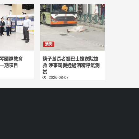
澳聞
琴國際教育
筷子基長者捱巴士撞送院搶
一期項目
救 涉事司機通過酒精呼氣測
試
2026-08-07