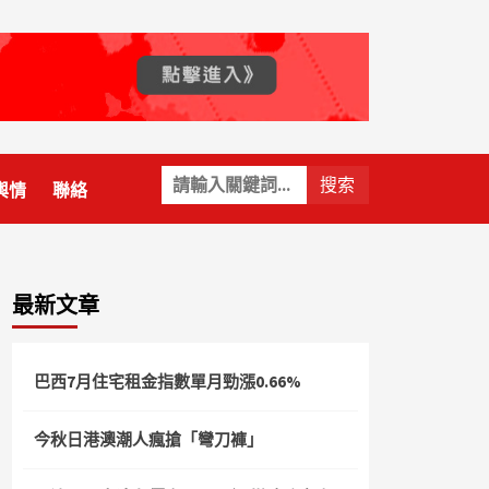
關
輿情
聯絡
鍵
字:
最新文章
巴西7月住宅租金指數單月勁漲0.66%
今秋日港澳潮人瘋搶「彎刀褲」