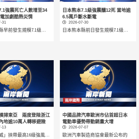
.1強震死亡人數增至34
日本熊本7.1級強震釀12死 當地逾
斷電加劇酷熱災情
6.5萬戶斷水斷電
-31
2026-07-30
縣早前發生規模7.1級…
日本熊本縣前日發生規模7.1級…
兩岸國際
橫掃東亞 兩度登陸浙江
中國品牌汽車歐洲市佔首超日本
內地逾10萬人轉移避險
電動車優勢帶動銷量大增
-13
2026-07-07
威」挾帶最高16級強風…
歐洲汽車製造商協會最新公布的