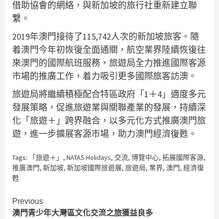
借助協會的網絡，與新加坡的旅行社重新建立聯
繫。
2019年澳門接待了115,742人次的新加坡旅客。隨
着澳門今年初恢復全面通關，航空業界陸續恢復往
來澳門的國際航班服務，旅遊局全力推進國際客源
市場的推廣工作，着力吸引更多國際旅客訪澳。
旅遊局將繼續積極配合特區政府「1＋4」適度多元
發展策略，促進旅遊業與關聯產業的發展，持續深
化「旅遊＋」跨界融合，以多元化方式推廣澳門旅
遊，進一步擴展客源市場，助力澳門經濟復甦。
Tags:
「旅遊＋」
,
NATAS Holidays
,
交流
,
博覽中心
,
拓展國際客源
,
推廣澳門
,
新加坡
,
新加坡國際旅遊展
,
旅遊局
,
業界
,
澳門
,
經濟復
甦
Continue
Previous
澳門青少年大灣區文化交流之旅獲益良多