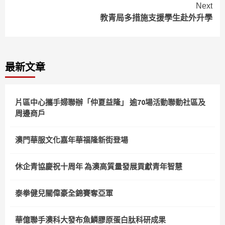
Reading
Next
教青局多措施支援學生赴外升學
最新文章
片區中心攜手婦聯辦「仲夏益隆」 逾70場活動聯動社區及
周邊商戶
澳門華服文化嘉年華福隆新街登場
休企青協慶祝十周年 為澳高質量發展貢獻青年智慧
泰拳健兒關偉豪全錦賽奪亞軍
華億聯手澳科大發布魚鱗膠原蛋白肽科研成果