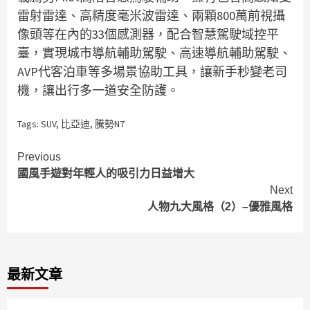
雷射雷達、高精度毫米波雷達、兩顆800萬前視攝
像頭等在內的33個感測器，配合智慧駕駛域控平
臺，實現城市導航輔助駕駛、高速導航輔助駕駛、
AVP代客泊車等多場景協助工具，讓新手秒變老司
機，讓出行多一道安全防護。
Tags:
SUV
,
比亞迪
,
騰勢N7
Continue
Previous
國風手遊對年輕人的吸引力日益增大
Reading
Next
人物九大風格（2）–優雅風格
最新文章