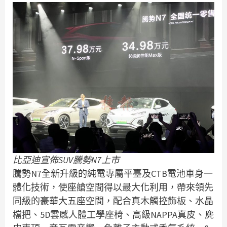
比亞迪宣佈SUV騰勢N7上市
騰勢N7全新升級的純電專屬平臺及CTB電池車身一
體化技術，使座艙空間得以最大化利用，帶來領先
同級的豪華大五座空間，配合真木觸控飾板、水晶
檔把、5D雲感人體工學座椅、高級NAPPA真皮、麂