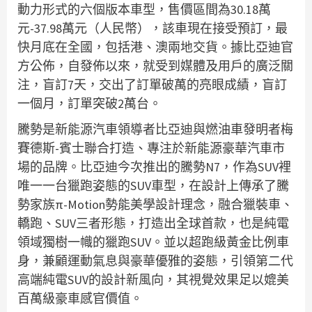
動力形式的六個版本車型，售價區間為30.18萬
元-37.98萬元（人民幣），該車現在接受預訂，最
快月底在全國，包括港、澳兩地交貨。據比亞迪官
方公佈，自發佈以來，就受到媒體及用戶的廣泛關
注，盲訂7天，交出了訂單破萬的亮眼成績，盲訂
一個月，訂單突破2萬台。
騰勢是新能源汽車領導者比亞迪與燃油車發明者梅
賽德斯-賓士聯合打造、專注於新能源豪華汽車市
場的品牌。比亞迪今次推出的騰勢N7，作為SUV裡
唯一一台獵跑姿態的SUV車型，在設計上傳承了騰
勢家族π-Motion勢能美學設計理念，融合獵裝車、
轎跑、SUV三者形態，打造出全球首款，也是純電
領域獨樹一幟的獵跑SUV。並以超跑級黃金比例車
身，兼顧運動氣息與豪華優雅的姿態，引領第二代
高端純電SUV的設計新風向，其視覺效果足以媲美
百萬級豪車感官價值。