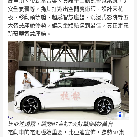
皮車頂、帝瓦雷音響、負離子主動式香氛系統、8
安全氣囊等，為其打造出空間魔術師、設計天花
板、移動頭等艙、超感智慧座艙、沉浸式影院等五
大智慧座艙優勢，讓乘坐體驗達到最佳，真正定義
新豪華智慧座艙。
比亞迪透露，騰勢N7盲訂7天訂單突破2萬台
電動車的電池極為重要，比亞迪宣佈，騰勢N7集