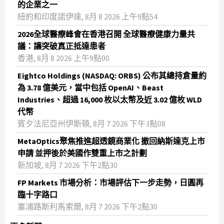
的企業之一
紐約和印度諾伊達, 8月 8 2026 上午9點54
2026全球醫療峰會在香港召開 全球醫療健康力量共
議：讓突破真正抵達患者
香港, 8月 8 2026 上午9點00
Eightco Holdings (NASDAQ: ORBS) 公布其總持倉量約
為 3.78 億美元，當中包括 OpenAI、Beast
Industries、超過 16,000 枚以太幣及近 3.02 億枚 WLD
代幣
賓夕法尼亞州伊斯頓, 8月 7 2026 下午3點08
MetaOptics聚焦推進超透鏡商業化 撤回納斯達克上市
申請 並押後於美國作雙重上市之計劃
新加坡, 8月 7 2026 下午2點30
FP Markets 市場分析：市場評估下一步走勢，日圓再
臨十字路口
塞浦路斯利馬索爾, 8月 7 2026 下午2點30