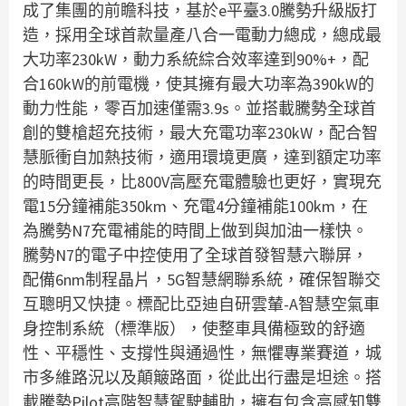
成了集團的前瞻科技，基於e平臺3.0騰勢升級版打
造，採用全球首款量產八合一電動力總成，總成最
大功率230kW，動力系統綜合效率達到90%+，配
合160kW的前電機，使其擁有最大功率為390kW的
動力性能，零百加速僅需3.9s。並搭載騰勢全球首
創的雙槍超充技術，最大充電功率230kW，配合智
慧脈衝自加熱技術，適用環境更廣，達到額定功率
的時間更長，比800V高壓充電體驗也更好，實現充
電15分鐘補能350km、充電4分鐘補能100km，在
為騰勢N7充電補能的時間上做到與加油一樣快。
騰勢N7的電子中控使用了全球首發智慧六聯屏，
配備6nm制程晶片，5G智慧網聯系統，確保智聯交
互聰明又快捷。標配比亞迪自研雲輦-A智慧空氣車
身控制系統（標準版），使整車具備極致的舒適
性、平穩性、支撐性與通過性，無懼專業賽道，城
市多維路況以及顛簸路面，從此出行盡是坦途。搭
載騰勢Pilot高階智慧駕駛輔助，擁有包含高感知雙