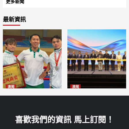
更多新聞
最新資訊
澳聞
澳聞
泰拳健兒關偉豪全錦賽奪亞軍
華億聯手澳科大發布魚鱗膠原
2026-08-08
蛋白肽科研成果
2026-08-08
喜歡我們的資訊 馬上訂閱！