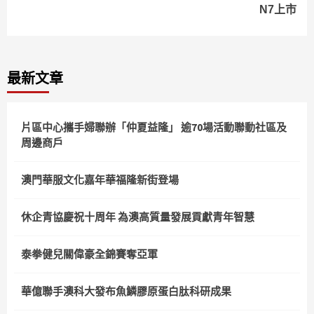
N7上市
最新文章
片區中心攜手婦聯辦「仲夏益隆」 逾70場活動聯動社區及
周邊商戶
澳門華服文化嘉年華福隆新街登場
休企青協慶祝十周年 為澳高質量發展貢獻青年智慧
泰拳健兒關偉豪全錦賽奪亞軍
華億聯手澳科大發布魚鱗膠原蛋白肽科研成果