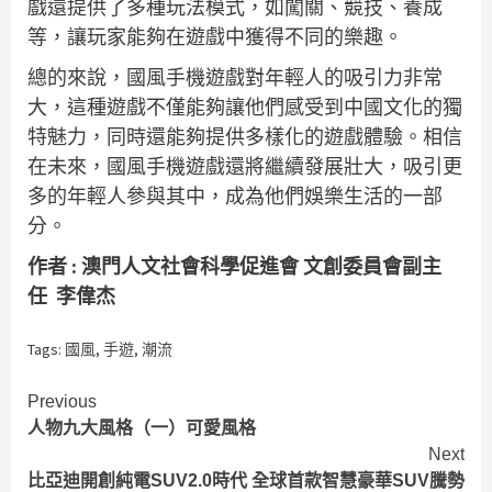
戲還提供了多種玩法模式，如闖關、競技、養成
等，讓玩家能夠在遊戲中獲得不同的樂趣。
總的來說，國風手機遊戲對年輕人的吸引力非常
大，這種遊戲不僅能夠讓他們感受到中國文化的獨
特魅力，同時還能夠提供多樣化的遊戲體驗。相信
在未來，國風手機遊戲還將繼續發展壯大，吸引更
多的年輕人參與其中，成為他們娛樂生活的一部
分。
作者 : 澳門人文社會科學促進會 文創委員會副主
任 李偉杰
Tags:
國風
,
手遊
,
潮流
Continue
Previous
人物九大風格（一）可愛風格
Reading
Next
比亞迪開創純電SUV2.0時代 全球首款智慧豪華SUV騰勢