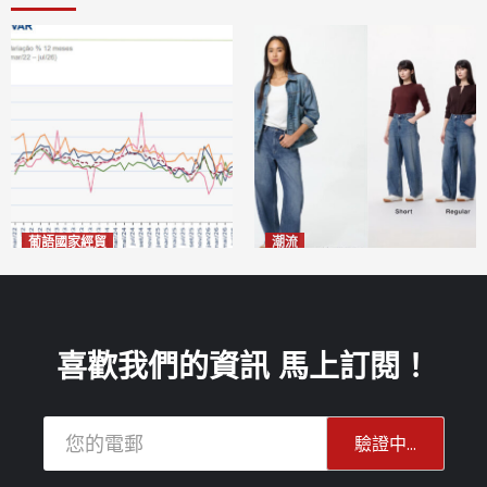
葡語國家經貿
潮流
巴西7月住宅租金指數單月勁
今秋日港澳潮人瘋搶「彎刀
漲0.66%
褲」
2026-08-07
2026-08-07
喜歡我們的資訊 馬上訂閱！