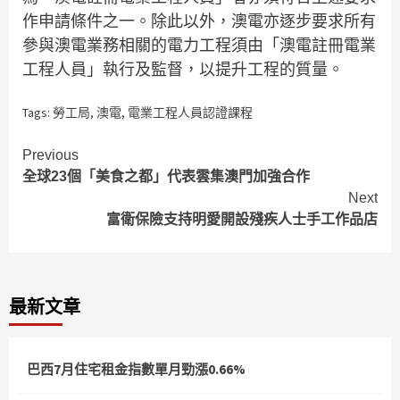
作申請條件之一。除此以外，澳電亦逐步要求所有
參與澳電業務相關的電力工程須由「澳電註冊電業
工程人員」執行及監督，以提升工程的質量。
Tags:
勞工局
,
澳電
,
電業工程人員認證課程
Continue
Previous
全球23個「美食之都」代表雲集澳門加強合作
Reading
Next
富衛保險支持明愛開設殘疾人士手工作品店
最新文章
巴西7月住宅租金指數單月勁漲0.66%