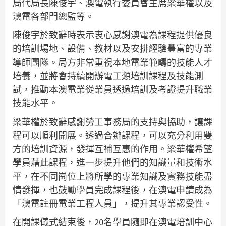
局代局長陳俊宇、澳電執行委員會主席梁華權以及
澳電各部門總監等。
陳俊宇於致辭時表示衷心感謝澳電為課程提供優良
的培訓場地、設備、教材以及安排經驗豐富的專業
導師團隊。局方非常重視本地電業範疇的技能人才
培養，並將會持續開辦電工類培訓課程及技能測
試，推動本澳電業從業員透過培訓及考證提升職業
技能水平。
梁華權於致辭感謝勞工事務局的支持與協助，讓課
程可以順利開展。透過合辦課程，可以充分利用雙
方的培訓資源，發揮互補互惠的作用。梁華權希望
學員藉此課程，進一步提升他們的知識量和技術水
平，在不同崗位上將所學的專業知識及實務技能盡
情發揮，也鼓勵學員完成課程後，在澳電申請成為
「澳電註冊電業工程人員」，提升其專業認受性。
在開課儀式結束後，20名學員隨即在澳電培訓中心