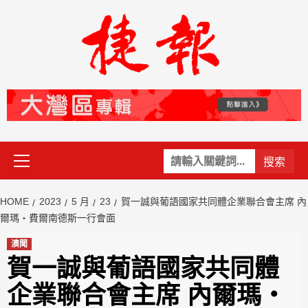
Skip
to
content
Primary
關
Menu
鍵
字:
HOME
2023
5 月
23
賀一誠與葡語國家共同體企業聯合會主席 內
爾瑪‧費爾南德斯一行會面
澳聞
賀一誠與葡語國家共同體
企業聯合會主席 內爾瑪‧