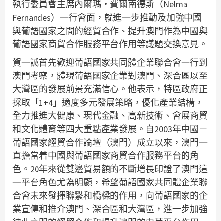
執行委員會主席內爾瑪‧費爾南德斯（Nelma
Fernandes）一行會面，就進一步推動及加強中國
與葡語國家之間的經貿合作、提升澳門作為中國與
葡語國家商貿合作服務平台作用等議題交換意見。
賀一誠首先歡迎葡語國家共同體企業聯合會一行到
澳門考察，體現葡語國家企業對澳門、深合區以至
大灣區的發展前景充滿信心。他表示，特區政府正
採取「1+4」適度多元發展策略，優化產業結構，
全力推進大健康、現代金融、高新技術、會展商貿
和文化體育等四大重點產業發展。自2003年中國－
葡語國家經貿合作論壇（澳門）成立以來，澳門一
直擔當着中國與葡語國家商貿合作服務平台的角
色。20年來從雙邊貿易額的不斷增長印證了澳門這
一平台角色尤為明顯，希望葡語國家共同體企業聯
合會未來發揮聯繫和橋樑的作用，向葡語國家的企
業宣傳和推介澳門、深合區和大灣區，進一步加強