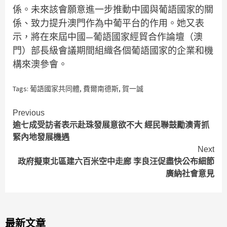
係。未來該會願意進一步推動中國與葡語國家的關
係、致力提升澳門作為中葡平台的作用。她又表
示，將在來屆中國—葡語國家經貿合作論壇（澳
門）部長級會議期間組織各個葡語國家的企業和機
構來澳參會。
Tags:
葡語國家共同體
,
費爾南德斯
,
賀一誠
Continue
Previous
逾七成受訪者表示赴珠發展意欲不大 經民聯鼓勵澳青抓
Reading
緊內地發展機遇
Next
政府擬東北區建六百米空中走廊 李良汪促盡快公布細節
廣納社會意見
最新文章