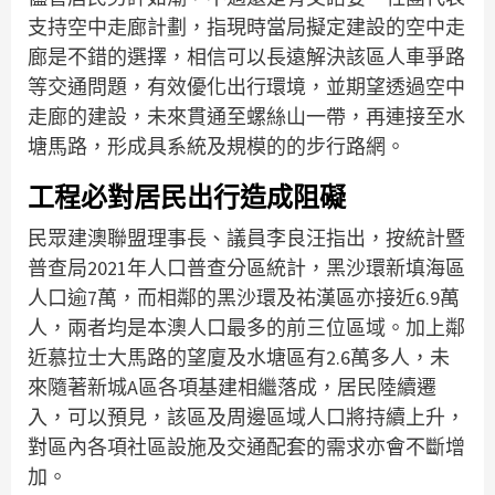
支持空中走廊計劃，指現時當局擬定建設的空中走
廊是不錯的選擇，相信可以長遠解決該區人車爭路
等交通問題，有效優化出行環境，並期望透過空中
走廊的建設，未來貫通至螺絲山一帶，再連接至水
塘馬路，形成具系統及規模的的步行路網。
工程必對居民出行造成阻礙
民眾建澳聯盟理事長、議員李良汪指出，按統計暨
普查局2021年人口普查分區統計，黑沙環新填海區
人口逾7萬，而相鄰的黑沙環及祐漢區亦接近6.9萬
人，兩者均是本澳人口最多的前三位區域。加上鄰
近慕拉士大馬路的望廈及水塘區有2.6萬多人，未
來隨著新城A區各項基建相繼落成，居民陸續遷
入，可以預見，該區及周邊區域人口將持續上升，
對區內各項社區設施及交通配套的需求亦會不斷增
加。