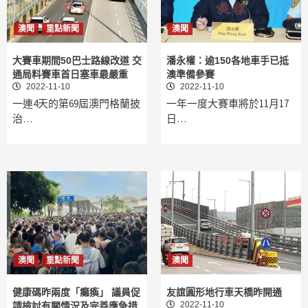
澳聞
重點新聞
澳聞
大賽車期間50巴士路線改道 交
潘永權：逾150各地車手已抵
通局料賽車首日塞車最嚴重
澳準備參賽
2022-11-10
2022-11-10
一連4天的第69屆澳門格蘭披
一年一度大賽車將於11月17
治…
日…
澳聞
重點新聞
澳聞
健康碼昨兩度「癱瘓」 議員促
友誼圓形地行車天橋昨開通
2022-11-10
請檢討有關情況及完善應急措