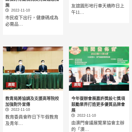
施
友誼圓形地行車天橋昨日上
2022-11-10
午11…
市民疫下出行，健康碼成為
必需品…
澳聞
澳聞
教青局將協調及支援高等院校
今年復辦會展嘉許獎設七獎項
加強對外宣傳
鼓勵業界打造更多優質品牌會
2022-11-10
展
2022-11-10
教育委員會昨日下午假教育
由澳門會議展覽業協會主辦
及青年…
的「澳…