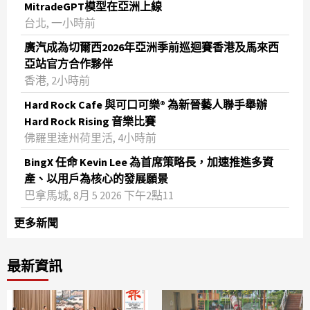
MitradeGPT模型在亞洲上線
台北, 一小時前
廣汽成為切爾西2026年亞洲季前巡迴賽香港及馬來西
亞站官方合作夥伴
香港, 2小時前
Hard Rock Cafe 與可口可樂® 為新晉藝人聯手舉辦
Hard Rock Rising 音樂比賽
佛羅里達州荷里活, 4小時前
BingX 任命 Kevin Lee 為首席策略長，加速推進多資
產、以用戶為核心的發展願景
巴拿馬城, 8月 5 2026 下午2點11
更多新聞
最新資訊