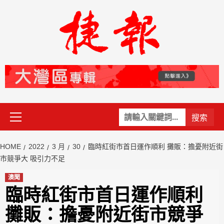
Skip
to
content
Primary
關
Menu
鍵
字:
HOME
2022
3 月
30
臨時紅街市首日運作順利 攤販：擔憂附近街
市競爭大 吸引力不足
澳聞
臨時紅街市首日運作順利
攤販：擔憂附近街市競爭