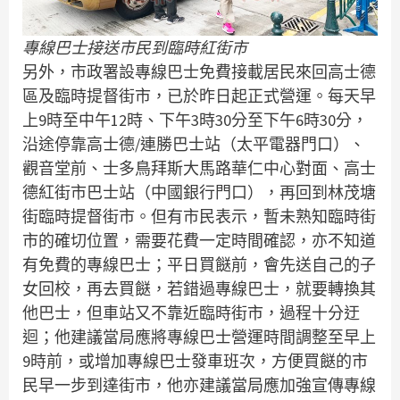
專線巴士接送市民到臨時紅街市
另外，市政署設專線巴士免費接載居民來回高士德
區及臨時提督街市，已於昨日起正式營運。每天早
上9時至中午12時、下午3時30分至下午6時30分，
沿途停靠高士德/連勝巴士站（太平電器門口）、
觀音堂前、士多鳥拜斯大馬路華仁中心對面、高士
德紅街市巴士站（中國銀行門口），再回到林茂塘
街臨時提督街市。但有市民表示，暫未熟知臨時街
市的確切位置，需要花費一定時間確認，亦不知道
有免費的專線巴士；平日買餸前，會先送自己的子
女回校，再去買餸，若錯過專線巴士，就要轉換其
他巴士，但車站又不靠近臨時街市，過程十分迂
迴；他建議當局應將專線巴士營運時間調整至早上
9時前，或增加專線巴士發車班次，方便買餸的市
民早一步到達街市，他亦建議當局應加強宣傳專線