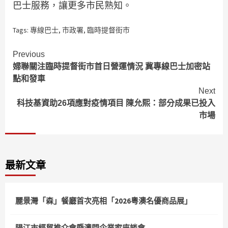
巴士服務，讓更多市民熟知。
Tags:
專線巴士
,
市政署
,
臨時提督街市
Continue
Previous
婦聯關注臨時提督街市首日營運情況 冀專線巴士加密站
Reading
點和發車
Next
科技基資助26項應對疫情項目 陳允熙：部分成果已投入
市場
最新文章
麗景灣「森」餐廳首次亮相「2026粵澳名優商品展」
陽江市經貿推介會暨澳門企業家座談會