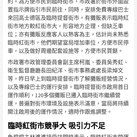
約。為方便市民到臨時街市，市政署於街市外圍設
置指示牌指引市民前往，同時，安排免費專線巴士
來回高士德區及臨時提督街市。有攤販表示臨時紅
街市地方較紅街市大，形容地方企理，但缺乏車
位；亦有攤販反應客人以熟客為主，估計尚未熟悉
臨時紅街市，他們期望當局增加車位，方便市民停
車，以及做好周邊配套設施等，方便市民買餸。
市政署市政管理委員會副主席柯嵐、委員吳秀虹、
衛生監督廳廳長田紀洋、街市事務處處長梁焯文
等，昨日早上到臨時提督街市了解攤販經營情況，
以及專線巴士的運行安排。臨時提督街市啟用首日
運作順利，120多個攤販已遷入臨時街市繼續營
運，普遍對街市環境及設施表示滿意，當局將持續
關注啟用後的運作情況，適時作跟進調整。
臨時紅街市競爭大 吸引力不足