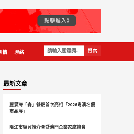
關
輿情
聯絡
鍵
字:
最新文章
麗景灣「森」餐廳首次亮相「2026粵澳名優
商品展」
陽江市經貿推介會暨澳門企業家座談會