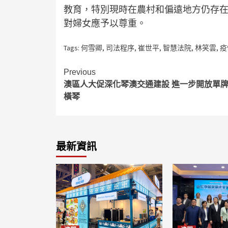
教育，特別現時在農村和偏遠地方仍存
對婦女應予以尊重。
Tags:
何雪卿
,
司法程序
,
崔世平
,
智慧法院
,
林笑雲
,
疫
Continue
Previous
澳區人大促深化琴澳交通建設 進一步開放單
Reading
橫琴
最新資訊