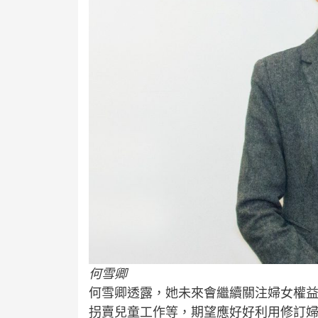
何雪卿
何雪卿透露，她未來會繼續關注婦女權
拐賣兒童工作等，期望應好好利用修訂