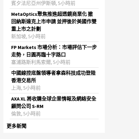
賓夕法尼亞州伊斯頓, 5小時前
MetaOptics聚焦推進超透鏡商業化 撤
回納斯達克上市申請 並押後於美國作雙
重上市之計劃
新加坡, 5小時前
FP Markets 市場分析：市場評估下一步
走勢，日圓再臨十字路口
塞浦路斯利馬索爾, 5小時前
中國線控底盤領導者拿森科技成功登陸
香港交易所
上海, 5小時前
AXA XL 將收購全球企業情報及網絡安全
顧問公司 S-RM
倫敦, 5小時前
更多新聞