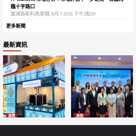
臨十字路口
塞浦路斯利馬索爾, 8月 7 2026 下午2點30
更多新聞
最新資訊
澳聞
澳聞
麗景灣「森」餐廳首次亮相
陽江市經貿推介會暨澳門企業