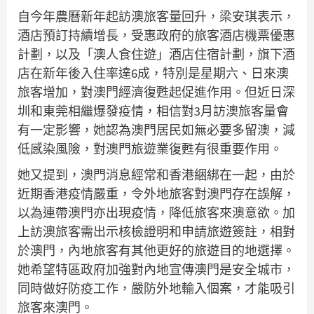
自今年農曆新年起訪澳旅客量回升，梁安琪表示，
酒店預訂持續增長，受惠政府的旅客酒店機票優惠
計劃，以及「澳人食住遊」酒店住宿計劃，旗下酒
店在新年後入住率達6成，特別是星期六、日來澳
旅客增加，對澳門經濟復甦起促進作用。但近日深
圳和東莞相繼爆發疫情，相信對3月訪澳旅客量會
有一定影響，她認為澳門居民如無必要多留澳，減
低感染風險，對澳門旅遊業復甦有很重要作用。
她又提到，澳門消息經常和香港綑綁在一起，由於
近期香港疫情嚴重，令外地旅客對澳門存在誤解，
以為連帶澳門亦出現疫情，降低旅客來澳意欲。加
上訪澳旅客需出示核檢證明和申請旅遊簽註，相對
於澳門，內地旅客有其他更好的旅遊目的地選擇。
她希望特區政府加強對內地宣傳澳門是安全城市，
同時做好防疫工作，嚴防外地輸入個案，才能吸引
旅客來澳門。