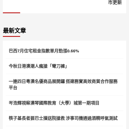
市更新
最新文章
巴西7月住宅租金指數單月勁漲0.66%
今秋日港澳潮人瘋搶「彎刀褲」
一連四日粵澳名優商品展開鑼 搭建務實高效商貿合作服務
平台
岑浩輝視察澳琴國際教育（大學）城第一期項目
筷子基長者捱巴士撞送院搶救 涉事司機通過酒精呼氣測試