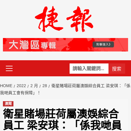
Skip
to
content
Primary
關
Menu
鍵
字:
HOME
2022
2 月
28
衛星賭場莊荷屬澳娛綜合員工 梁安琪：「係
我哋員工會有保障」！
澳聞
衛星賭場莊荷屬澳娛綜合
員工 梁安琪：「係我哋員