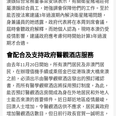
澳娛綜合常務董事梁安琪表示，有關衛星賭場莊荷
屬澳娛綜合員工，她強調會保障他們的工作。至於
能否按法案建議3年過渡期內解決衛星賭場問題，
身兼議員的她透露，政府代表將在本周到席會議，
屆時會聽政府解釋，而她個人認為，現時本澳仍受
疫情影響，建議政府應考慮何時開始計算3年過渡
期才合適。
會配合及支持政府醫觀酒店服務
由去年11月20日開始，所有澳門居民及非澳門居
民，在辦理值機手續或乘搭金巴從港珠澳大橋來澳
之前，必須出示由醫學觀察酒店發出的預訂確認
書，而所有醫學觀察酒店將採用預訂制度，為此，
能否預訂醫觀酒店房間成為身在外地居民和外地人
士能否來澳的首要條件。近日鄰近地區疫情嚴峻，
回澳人士增加，令醫觀酒店供不應求，居民冀政府
增加醫觀酒店數目，但日前行政長官賀一誠明言，