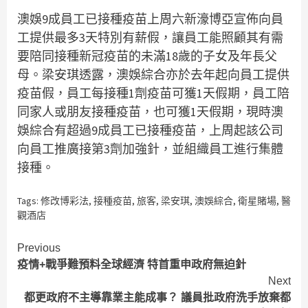
澳娛9成員工已接種疫苗上周六新濠博亞宣佈向員
工提供最多3天特別有薪假，讓員工能照顧其有需
要陪同接種新冠疫苗的未滿18歲的子女及年長父
母。梁安琪透露，澳娛綜合亦於去年起向員工提供
疫苗假，員工每接種1劑疫苗可獲1天假期，員工陪
同家人或朋友接種疫苗，也可獲1天假期，現時澳
娛綜合有超過9成員工已接種疫苗，上周起該公司
向員工推廣接第3劑加強針，並組織員工進行集體
接種。
Tags:
修改博彩法
,
接種疫苗
,
旅客
,
梁安琪
,
澳娛綜合
,
衛星賭場
,
醫
觀酒店
Continue
Previous
疫情+戰爭難預料全球經濟 特首重申政府無迫針
Reading
Next
都更政府不主導靠業主能成事？ 議員批政府洗手放棄都