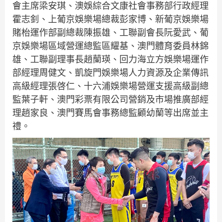
會主席梁安琪、澳娛綜合文康社會事務部行政經理
霍志釗、上葡京娛樂場總裁彭家博、新葡京娛樂場
賭枱運作部副總裁陳振雄、工聯副會長阮愛武、葡
京娛樂場區域營運總監區耀基、澳門體育委員林錦
雄、工聯副理事長趙蘭瑛、回力海立方娛樂場運作
部經理周健文、凱旋門娛樂場人力資源及企業傳訊
高級經理張啓仁、十六浦娛樂場營運支援高級副總
監葉子軒、澳門彩票有限公司營銷及市場推廣部經
理趙家良、澳門賽馬會事務總監顧幼蘭等出席並主
禮。