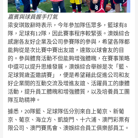
嘉賓與球員握手打氣
梁安琪致辭時表示，今年參加隊伍眾多，籃球有8
隊，足球有12隊，因此賽事程序較緊張。澳娛綜合
感謝各友好企業及公司參賽隊的參與，希望各隊都
能夠從是次比賽中賽出友誼，達致以球會友的目
的。參與體育活動不但能夠增強體魄，在賽事策略
中還可以提升思維發展，澳娛綜合舉辦是次「籃、
足球賀歲盃邀請賽」，便是希望藉此促進公司和友
好企業間的互動交流及增進友誼、活躍員工的康體
活動，提升員工體魄和增強體質，以及培養員工團
隊互助精神。
據悉，20隊籃、足球隊伍分別來自上葡京、新葡
京、葡京、海立方、凱旋門、十六浦、澳門彩票有
限公司、澳門賽馬會、澳娛綜合員工俱樂部員工。