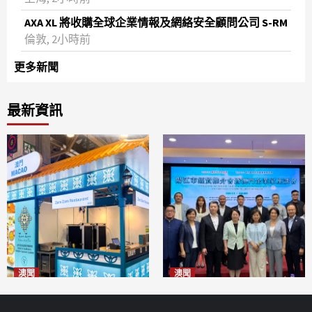
AXA XL 將收購全球企業情報及網絡安全顧問公司 S-RM
倫敦, 2小時前
更多新聞
最新資訊
澳聞
澳聞
麗景灣「森」餐廳首次亮相
陽江市經貿推介會暨澳門企業