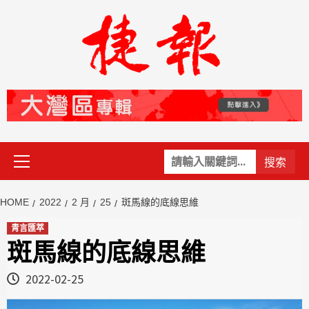
Skip
to
content
Primary
關
Menu
鍵
字:
HOME
2022
2 月
25
斑馬線的底線思維
青言匯萃
斑馬線的底線思維
2022-02-25