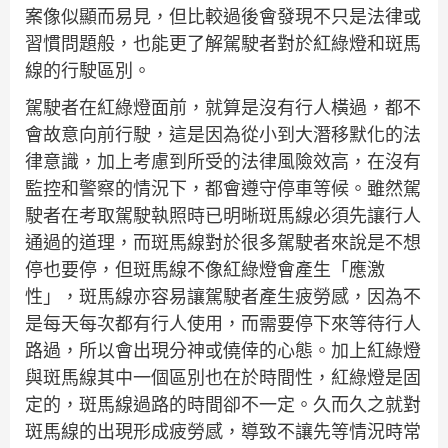
案像似顯而易見，但比較過後會發現不只是法律或
習慣問題般，也能更了解駕駛者對於紅綠燈和斑馬
線的行駛區別。
駕駛者在紅綠燈面前，就算是沒有行人橫過，都不
會故意向前行駛，這是因為從小到大潛移默化的法
律意識，加上考慮到所受的法律風險效高，在沒有
監控和警察的情況下，都會遵守停車等候。雖然駕
駛者在考取駕駛執照時已明晰斑馬線必須先讓行人
通過的道理，而斑馬線對於很多駕駛者來說是不想
停也要停，但斑馬線不像紅綠燈會產生「應激
性」，斑馬線亦容易讓駕駛者產生疲勞感，因為不
是每天每次都有行人使用，而需要停下來等待行人
路過，所以會出現分神或僥倖的心態。加上紅綠燈
與斑馬線其中一個區別也在於時間性，紅綠燈是固
定的，斑馬線過路的時間卻不一定。久而久之就對
斑馬線的出現形成疲勞感，導致不讓先等情況時常