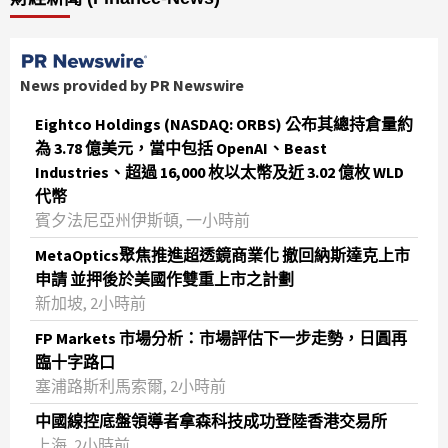
News provided by PR Newswire
Eightco Holdings (NASDAQ: ORBS) 公布其總持倉量約
為 3.78 億美元，當中包括 OpenAI、Beast
Industries、超過 16,000 枚以太幣及近 3.02 億枚 WLD
代幣
賓夕法尼亞州伊斯頓, 一小時前
MetaOptics聚焦推進超透鏡商業化 撤回納斯達克上市
申請 並押後於美國作雙重上市之計劃
新加坡, 2小時前
FP Markets 市場分析：市場評估下一步走勢，日圓再
臨十字路口
塞浦路斯利馬索爾, 2小時前
中國線控底盤領導者拿森科技成功登陸香港交易所
上海, 2小時前