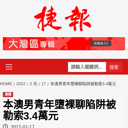
Skip
to
content
Primary
關
Menu
鍵
字:
HOME
2022
2 月
17
本澳男青年墮裸聊陷阱被勒索3.4萬元
澳聞
本澳男青年墮裸聊陷阱被
勒索3.4萬元
2022-02-17