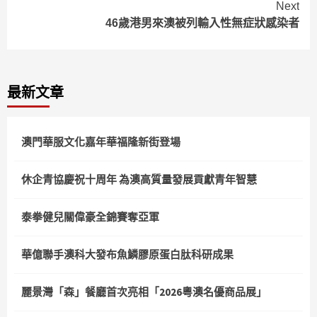
Next
46歲港男來澳被列輸入性無症狀感染者
最新文章
澳門華服文化嘉年華福隆新街登場
休企青協慶祝十周年 為澳高質量發展貢獻青年智慧
泰拳健兒關偉豪全錦賽奪亞軍
華億聯手澳科大發布魚鱗膠原蛋白肽科研成果
麗景灣「森」餐廳首次亮相「2026粵澳名優商品展」