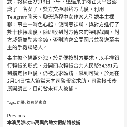
歲，報稱在2月13日下午，透過某手機社交平台認
識了一名女子，雙方交換聯絡方式後，利用
Telegram聊天。聊天過程中女作案人引誘事主裸
聊，事主一時色心起，便同意祼聊，與對方進行了
數十秒裸聊後，隨即收到對方傳來的裸聊截圖，對
方威脅並勒索金錢，否則將會公開圖片並發送至事
主的手機聯絡人。
事主擔心裸照外洩，於是便按對方要求，以手機銀
行轉帳的形式，分開四次轉帳合共人民幣34,391元
到指定帳戶後，仍被要求匯錢，感到可疑，於是在
2月14日情人節當天向司警報案求助，司警接報後
展開調查，目前暫未有人被捕。
Tags:
司警
,
裸聊勒索案
Continue
Previous
本澳男涉收15萬與內地女假結婚被捕
Reading