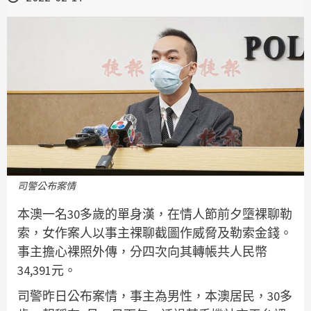
司警公布案情
本澳一名30多歲的單身漢，在情人節前夕墮裸聊勒
索，女作案人以事主祼聊截圖作威脅及勒索金錢。
事主擔心裸照外傳，分四次向其轉帳共人民幣
34,391元。
司警昨日公布案情，事主為男性，本澳居民，30多