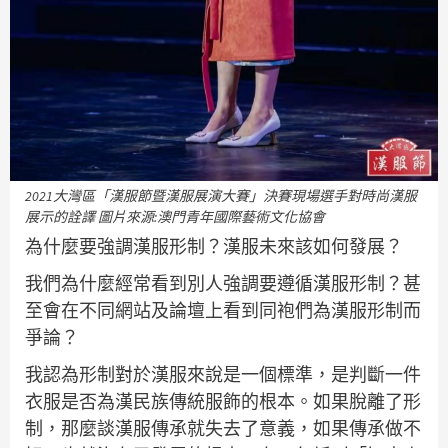
2021大灣區「漢服節暨漢服展演大賽」決賽現場選手對時尚漢服
展示的詮譯 圖片來源:澳門青年國際藝術文化協會
為什麼要強調漢服形制？漢服未來該如何發展？
我們為什麼經常看到別人強調要遵循漢服形制？甚
至會在不同網站及論壇上看到同袍們為漢服形制而
爭論？
我認為形制對於漢服來說是一個標準，是判斷一件
衣服是否為漢民族傳統服飾的根本。如果脫離了形
制，那麼談漢服傳承就失去了意義，如果傳承做不