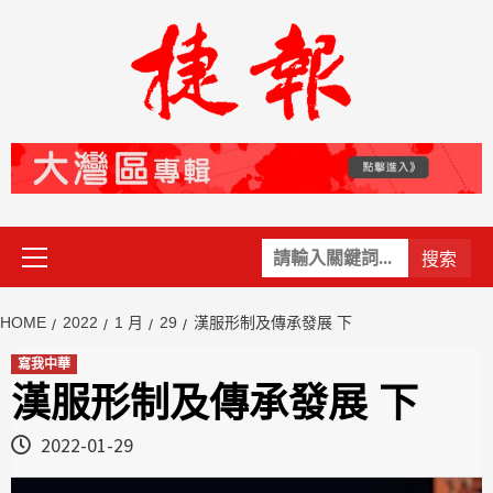
Skip
to
content
Primary
關
Menu
鍵
字:
HOME
2022
1 月
29
漢服形制及傳承發展 下
寫我中華
漢服形制及傳承發展 下
2022-01-29