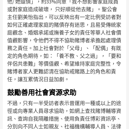
他/ 她還債」，約33%同意「我不想影響家庭成員
或對家庭造成破壞， 只好順從他去賭」。聖公會
主任劉美怡指出，可以反映出有一定比例受訪者對
如何正確處理家庭的賭債存有迷思，且易受傳統家
庭觀念、婚姻承諾或撫養子女的責任等華人社會價
值觀影響，令他們不得不協助賭博者承擔起處理債
務之責任。加上社會對於「父母」、「配偶」有既
定的角色期待，如：「養不教、父之過」，「要和
伴侶共患難」等價值觀、希望維持家庭完整性，令
賭博者家人更難認清在協助戒賭路上的角色和責
任，讓互累情況日益加劇。
鼓勵善用社會資源求助
不過，只有一半受訪者表示曾運用一種或以上的途
徑或向專業人員尋求協助，如網上查找賭博輔導資
訊、查詢自我隔離措施、使用負責任博彩資訊亭、
分別向不同人士如親友、社福機構輔導人員、法律