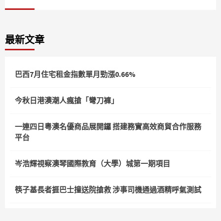
最新文章
巴西7月住宅租金指數單月勁漲0.66%
今秋日港澳潮人瘋搶「彎刀褲」
一連四日粵澳名優商品展開鑼 搭建務實高效商貿合作服務
平台
岑浩輝視察澳琴國際教育（大學）城第一期項目
筷子基長者捱巴士撞送院搶救 涉事司機通過酒精呼氣測試