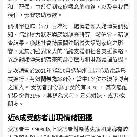
和「配偶」由於受到家庭觀念的枷鎖，以及自我標
籤化，影響求助意欲。
調研單位昨（27）日舉行「賭博者家人賭博失調認
知、情緒壓力狀況與應對調查研究」發佈會，藉調
查結果，喚起社會持續關注賭博失調對家庭之影
響，尤其加強對家人的情緒支援和社會支援網絡，
以應對賭博失調帶來的身心壓力和財務處理危機。
是次調查於2021年7至10月透過網上問卷及電話形
式進行，有效問卷為388份，當中124位本澳賭博者
之家人。 受訪者身份為子女的有50 % ， 其次屬配
偶身份有21% ，其餘為父母、兄弟姐妹、或男/女
朋友。
近6
成受訪者出現情緒困擾
受訪者中，90%以上受訪者對賭博失調和成癮有較