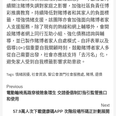
續關注賭博失調對家庭之影響，加強社區負責任博
彩推廣教育，持續降低對賭博者和其家人的負面標
籤，增強情緒支援，該團隊亦會加強面向賭博者家
人支援服務，除了現有的熱線和網上輔導外，會開
設賭博者網上同行互助小組、強化債務諮詢與輔
導，並已製作賭博者家人自處模式 – 自評表單以及
倡導10+1個重要自我關顧時刻，鼓勵賭博者家人多
從自己需要出發，社會亦應該支持「去污名」化，
避免家人受到自我標籤影響求助意欲。
Tags:
情緒困擾
,
社會資源
,
聖公會澳門社會服務處
,
賭博
,
還債
Continue
Previous
電動輪椅馬路穿梭險象環生 交諮委倡制訂指引監管進口
Reading
和使用
Next
57.9萬人次下載健康碼APP 次階段場所碼正計劃展開