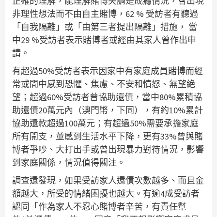
正確的理解，能理解賭博失調是成癮情況，會出現
非理性想法而不由自主賭博，62 % 受訪者有聽過
「自我隔離」或「由第三者提出隔離」措施， 當
中29 %受訪者表示賭博者或經由其家人曾作出申
請。
有超過50%受訪者表示因家中有家庭成員賭博而經
常或間中感到恐懼、焦慮、不安和憤怒、無望絶
望；超過60%受訪者曾協助還債，當中80%累積協
助還債20萬元內（澳門幣，下同），有約10%累計
協助還款超過100萬元；有超過50%需要承擔家庭
所有開支，並感到生活水平下降，更有33%曾與賭
博者爭吵、大打出手或曾出現暴力對待情況，影響
到家庭關係，情況值得關注。
調查還發現，如果受訪家人還債次數越多、而且金
額越大，所受的情緒困擾也越大。有逾4成受訪者
認同「作為家人不忍心賭博者辛苦，有責任幫