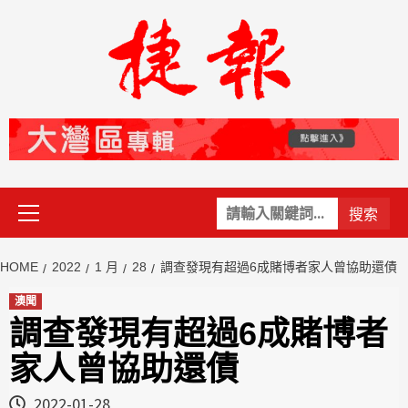
Skip
to
content
Primary
關
Menu
鍵
字:
HOME
2022
1 月
28
調查發現有超過6成賭博者家人曾協助還債
澳聞
調查發現有超過6成賭博者
家人曾協助還債
2022-01-28