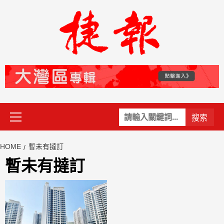
Skip
to
content
Primary
關
Menu
鍵
字:
HOME
暫未有撻訂
暫未有撻訂