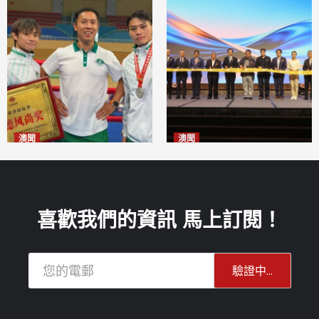
澳聞
澳聞
泰拳健兒關偉豪全錦賽奪亞軍
華億聯手澳科大發布魚鱗膠原
2026-08-08
蛋白肽科研成果
2026-08-08
喜歡我們的資訊 馬上訂閱！