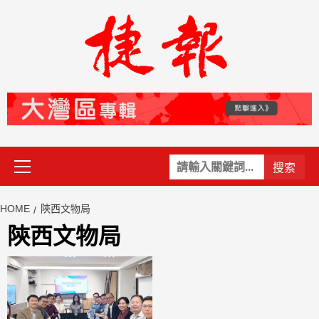
Skip
to
content
Primary
關
Menu
鍵
字:
HOME
陝西文物局
陝西文物局