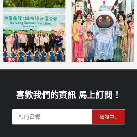
澳聞
澳聞
片區中心攜手婦聯辦「仲夏益
澳門華服文化嘉年華福隆新街
隆」 逾70場活動聯動社區及周
登場
2026-08-09
邊商戶
2026-08-09
喜歡我們的資訊 馬上訂閱！