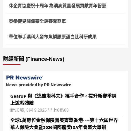
休企青協慶祝十周年 為澳高質量發展貢獻青年智慧
泰拳健兒關偉豪全錦賽奪亞軍
華億聯手澳科大發布魚鱗膠原蛋白肽科研成果
財經新聞 (Finance-News)
News provided by PR Newswire
GearUP 與《逃離塔科夫》攜手合作，提升新賽季線
上遊戲體驗
新加坡, 8月 9 2026 早上6點08
全球1萬餘位金融保險菁英齊聚香港----第十六屆世界
華人保險大會暨2026國際龍獎IDA年會盛大舉辦