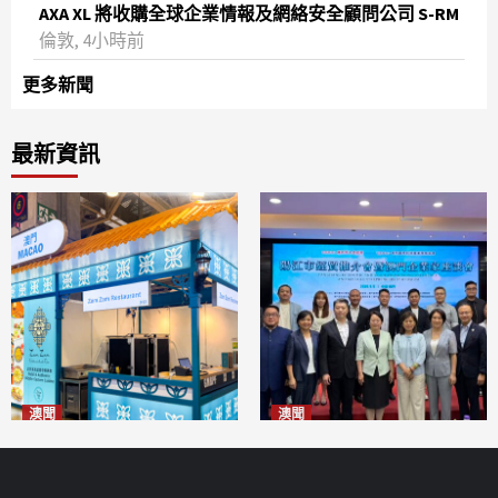
AXA XL 將收購全球企業情報及網絡安全顧問公司 S-RM
倫敦, 4小時前
更多新聞
最新資訊
澳聞
澳聞
麗景灣「森」餐廳首次亮相
陽江市經貿推介會暨澳門企業
「2026粵澳名優商品展」
家座談會