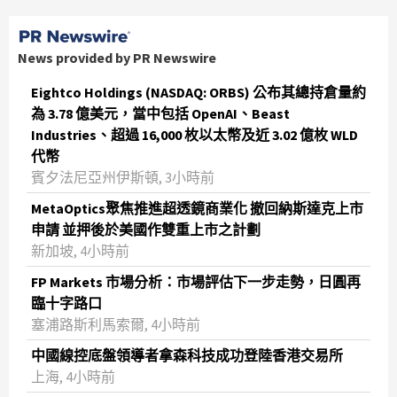
News provided by PR Newswire
Eightco Holdings (NASDAQ: ORBS) 公布其總持倉量約
為 3.78 億美元，當中包括 OpenAI、Beast
Industries、超過 16,000 枚以太幣及近 3.02 億枚 WLD
代幣
賓夕法尼亞州伊斯頓, 3小時前
MetaOptics聚焦推進超透鏡商業化 撤回納斯達克上市
申請 並押後於美國作雙重上市之計劃
新加坡, 4小時前
FP Markets 市場分析：市場評估下一步走勢，日圓再
臨十字路口
塞浦路斯利馬索爾, 4小時前
中國線控底盤領導者拿森科技成功登陸香港交易所
上海, 4小時前