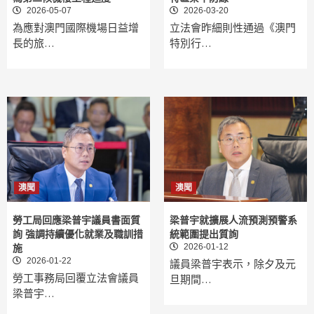
2026-05-07
2026-03-20
為應對澳門國際機場日益增
立法會昨細則性通過《澳門
長的旅…
特別行…
澳聞
澳聞
勞工局回應梁普宇議員書面質
梁普宇就擴展人流預測預警系
詢 強調持續優化就業及職訓措
統範圍提出質詢
2026-01-12
施
2026-01-22
議員梁普宇表示，除夕及元
勞工事務局回覆立法會議員
旦期間…
梁普宇…