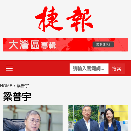
Skip
to
content
Primary
關
Menu
鍵
字:
HOME
梁普宇
梁普宇