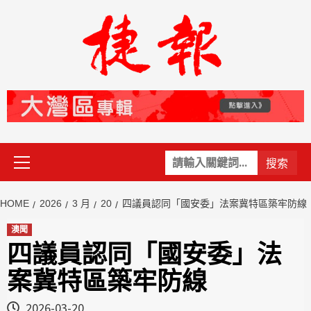
Skip
to
content
Primary
關
Menu
鍵
字:
HOME
2026
3 月
20
四議員認同「國安委」法案冀特區築牢防線
澳聞
四議員認同「國安委」法
案冀特區築牢防線
2026-03-20