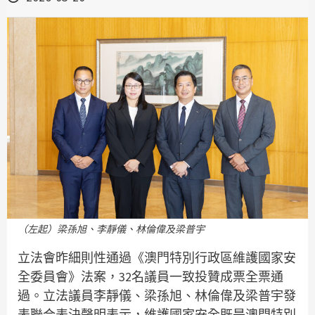
（左起）梁孫旭、李靜儀、林倫偉及梁普宇
立法會昨細則性通過《澳門特別行政區維護國家安
全委員會》法案，32名議員一致投贊成票全票通
過。立法議員李靜儀、梁孫旭、林倫偉及梁普宇發
表聯合表決聲明表示，維護國家安全既是澳門特別