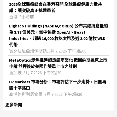
2026全球醫療峰會在香港召開 全球醫療健康力量共
議：讓突破真正抵達患者
香港, 3小時前
Eightco Holdings (NASDAQ: ORBS) 公布其總持倉量約
為 3.78 億美元，當中包括 OpenAI、Beast
Industries、超過 16,000 枚以太幣及近 3.02 億枚 WLD
代幣
賓夕法尼亞州伊斯頓, 8月 7 2026 下午3點08
MetaOptics聚焦推進超透鏡商業化 撤回納斯達克上市
申請 並押後於美國作雙重上市之計劃
新加坡, 8月 7 2026 下午2點30
FP Markets 市場分析：市場評估下一步走勢，日圓再
臨十字路口
塞浦路斯利馬索爾, 8月 7 2026 下午2點30
更多新聞