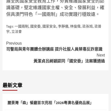
展全民國家安全教育工作，夯實維護國家安全的認
識基礎，堅定維護國家主權、安全、發展利益，確
保具澳門特色「一國兩制」成功實踐行穩致遠。
Tags:
一國兩制
,
國安委
,
國家安全
,
李靜儀
,
林倫偉
,
梁孫旭
,
梁普
宇
,
立法會
Continue
Previous
司警局與青年團體合辦講座 提升社服人員禁毒反詐意識
Reading
Next
黃潔貞呂綺穎認同「國安委」法案獲通過
最新文章
麗景灣「森」餐廳首次亮相「2026粵澳名優商品展」