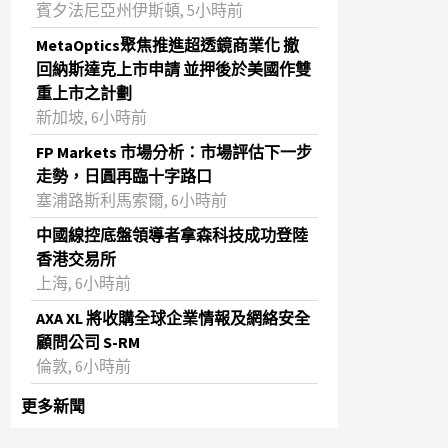
賓夕法尼亞州伊斯頓, 5小時前
MetaOptics聚焦推進超透鏡商業化 撤
回納斯達克上市申請 並押後於美國作雙
重上市之計劃
新加坡, 6小時前
FP Markets 市場分析：市場評估下一步
走勢，日圓再臨十字路口
塞浦路斯利馬索爾, 6小時前
中國線控底盤領導者拿森科技成功登陸
香港交易所
上海, 6小時前
AXA XL 將收購全球企業情報及網絡安全
顧問公司 S-RM
倫敦, 6小時前
更多新聞