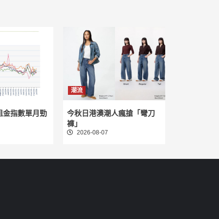
潮流
租金指數單月勁
今秋日港澳潮人瘋搶「彎刀
褲」
2026-08-07