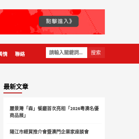
關
輿情
聯絡
鍵
字:
最新文章
麗景灣「森」餐廳首次亮相「2026粵澳名優
商品展」
陽江市經貿推介會暨澳門企業家座談會