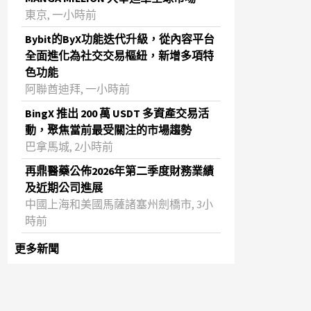
東京, 一小時前
Bybit的ByX功能迭代升級，從內容平台
全面進化為社交交易樞紐，新增多項特
色功能
阿聯酋迪拜, 一小時前
BingX 推出 200 萬 USDT 多資產交易活
動，聚焦當前最受關注的市場趨勢
巴拿馬城, 2小時前
再鼎醫藥公佈2026年第二季度財務業績
及近期公司進展
中國上海和美國馬薩諸塞州劍橋市, 3小
時前
更多新聞