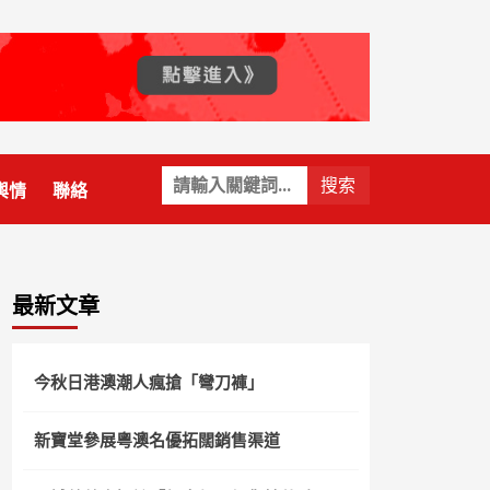
關
輿情
聯絡
鍵
字:
最新文章
今秋日港澳潮人瘋搶「彎刀褲」
新寶堂參展粵澳名優拓闊銷售渠道