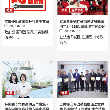
時論
澳聞
重點新聞
持續優化政策提升社會生育率
立法會細則性通過修改勞動法
2026-07-28
明年1月1日起僱員增年假產假
2026-07-22
政府公報刊登修改《勞動關
立法會昨細則性通過《修改
係法》…
第7/…
澳聞
澳聞
好家園：樂見產假及早實施，
工聯提交修改勞動關係法意見
逐步完善生育政策支持家庭發
書 認同修法工作冀加快立法進