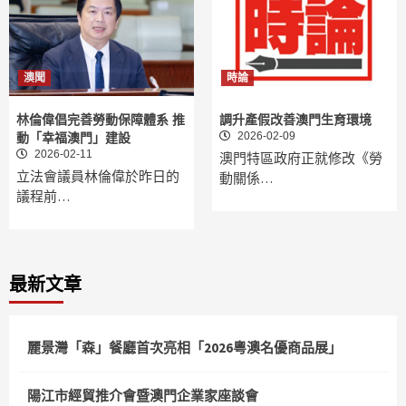
澳聞
時論
林倫偉倡完善勞動保障體系 推
調升產假改善澳門生育環境
2026-02-09
動「幸福澳門」建設
2026-02-11
澳門特區政府正就修改《勞
立法會議員林倫偉於昨日的
動關係…
議程前…
最新文章
麗景灣「森」餐廳首次亮相「2026粵澳名優商品展」
陽江市經貿推介會暨澳門企業家座談會