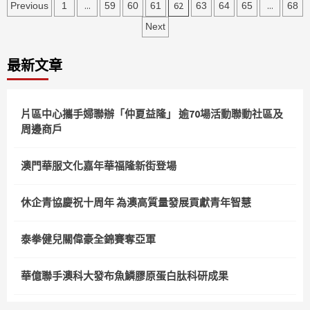
文
...
62
...
Previous
1
59
60
61
63
64
65
68
章
Next
分
最新文章
頁
片區中心攜手婦聯辦「仲夏益隆」 逾70場活動聯動社區及
周邊商戶
澳門華服文化嘉年華福隆新街登場
休企青協慶祝十周年 為澳高質量發展貢獻青年智慧
泰拳健兒關偉豪全錦賽奪亞軍
華億聯手澳科大發布魚鱗膠原蛋白肽科研成果