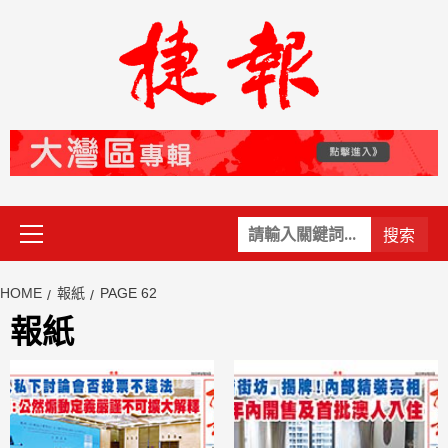
Skip
to
content
Primary
關
Menu
鍵
字:
HOME
報紙
PAGE 62
報紙