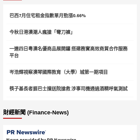
巴西7月住宅租金指數單月勁漲0.66%
今秋日港澳潮人瘋搶「彎刀褲」
一連四日粵澳名優商品展開鑼 搭建務實高效商貿合作服務
平台
岑浩輝視察澳琴國際教育（大學）城第一期項目
筷子基長者捱巴士撞送院搶救 涉事司機通過酒精呼氣測試
財經新聞 (Finance-News)
News provided by PR Newswire