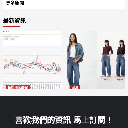
更多新聞
最新資訊
葡語國家經貿
潮流
巴西7月住宅租金指數單月勁
今秋日港澳潮人瘋搶「彎刀
漲0.66%
褲」
2026-08-07
2026-08-07
喜歡我們的資訊 馬上訂閱！