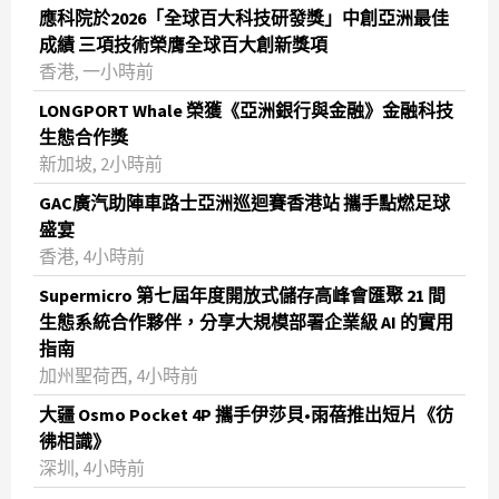
應科院於2026「全球百大科技研發獎」中創亞洲最佳
成績 三項技術榮膺全球百大創新獎項
香港, 一小時前
LONGPORT Whale 榮獲《亞洲銀行與金融》金融科技
生態合作獎
新加坡, 2小時前
GAC廣汽助陣車路士亞洲巡迴賽香港站 攜手點燃足球
盛宴
香港, 4小時前
Supermicro 第七屆年度開放式儲存高峰會匯聚 21 間
生態系統合作夥伴，分享大規模部署企業級 AI 的實用
指南
加州聖荷西, 4小時前
大疆 Osmo Pocket 4P 攜手伊莎貝•雨蓓推出短片《彷
彿相識》
深圳, 4小時前