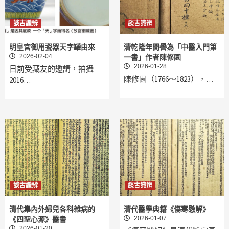
談古識辨
談古識辨
明皇宮御用瓷器天字罐由來
清乾隆年間譽為「中醫入門第
2026-02-04
一書」作者陳修園
2026-01-28
日前受藏友的邀請，拍攝
陳修園（1766～1823），…
2016…
談古識辨
談古識辨
清代集內外婦兒各科雜病的
清代醫學典籍《傷寒懸解》
2026-01-07
《四聖心源》醫書
2026-01-20