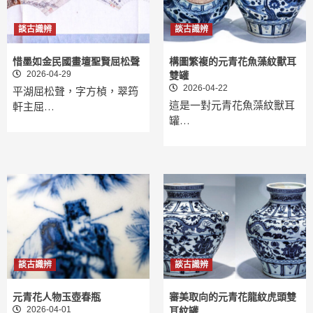
談古識辨
談古識辨
惜墨如金民國畫壇聖賢屈松聲
構圖繁複的元青花魚藻紋獸耳
2026-04-29
雙罐
2026-04-22
平湖屈松聲，字方楨，翠筠
這是一對‌元青花魚藻紋獸耳
軒主屈…
罐‌…
談古識辨
談古識辨
元‌青花人物玉壺春瓶
審美取向的元青花龍紋虎頭雙
2026-04-01
耳紋罐