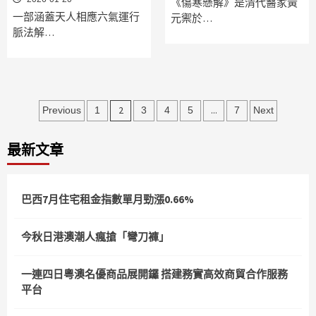
《傷寒懸解》是清代醫家黃
一部涵蓋天人相應六氣運行
元禦於…
脈法解…
文
2
...
Previous
1
3
4
5
7
Next
章
最新文章
分
頁
巴西7月住宅租金指數單月勁漲0.66%
今秋日港澳潮人瘋搶「彎刀褲」
一連四日粵澳名優商品展開鑼 搭建務實高效商貿合作服務
平台