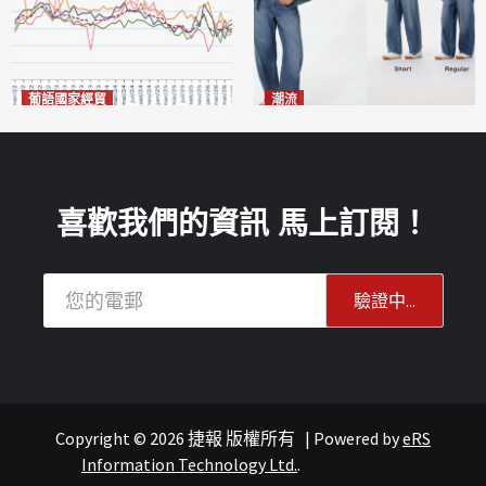
葡語國家經貿
潮流
巴西7月住宅租金指數單月勁
今秋日港澳潮人瘋搶「彎刀
漲0.66%
褲」
2026-08-07
2026-08-07
喜歡我們的資訊 馬上訂閱！
Copyright © 2026 捷報 版權所有
|
Powered by
eRS
澳聞
重點新聞
澳聞
Information Technology Ltd.
.