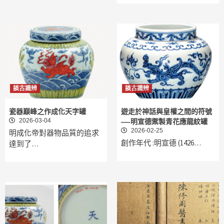
談古識辨
談古識辨
瓷器巔峰之作成化天字罐
遊走於神話與皇權之間的符號
2026-03-04
—-明宣德禦製青花應龍紋罐
2026-02-25
明成化帝對器物品質的追求
創作年代 :明宣德 (1426…
達到了…