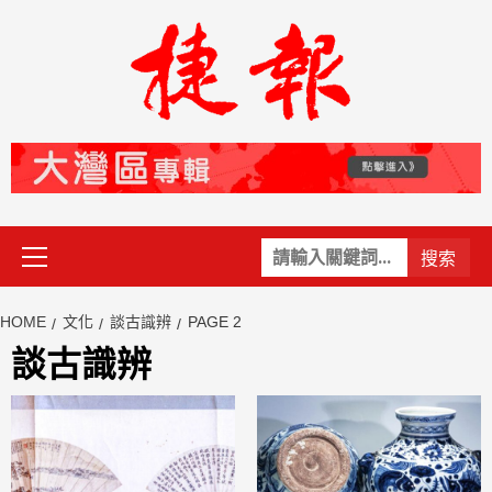
Skip
to
content
Primary
關
Menu
鍵
字:
HOME
文化
談古識辨
PAGE 2
談古識辨