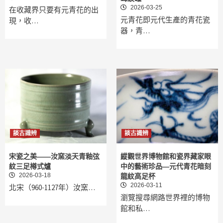
2026-03-25
在收藏界只要有元青花的出
元青花即元代生產的青花瓷
現，收…
器，青…
談古識辨
談古識辨
宋瓷之美——汝窯淡天青釉弦
縱觀世界博物館和瓷界藏家眼
紋三足樽式爐
中的藝術珍品—元代青花暗刻
2026-03-18
龍紋高足杯
2026-03-11
北宋（960-1127年）汝窯…
瀏覽搜尋網路世界裡的博物
館和私…