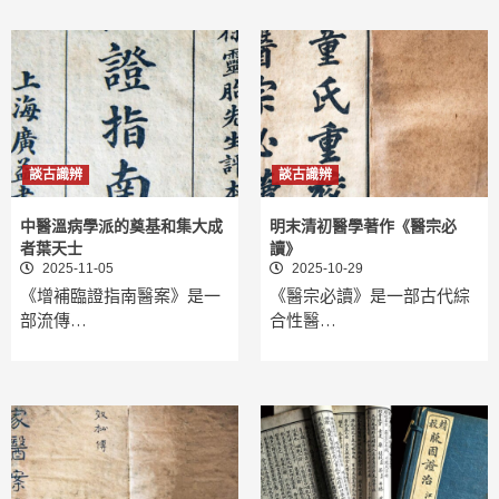
談古識辨
談古識辨
中醫溫病學派的奠基和集大成
明末清初醫學著作《醫宗必
者葉天士
讀》
2025-11-05
2025-10-29
《增補臨證指南醫案》是一
《醫宗必讀》是一部古代綜
部流傳…
合性醫…