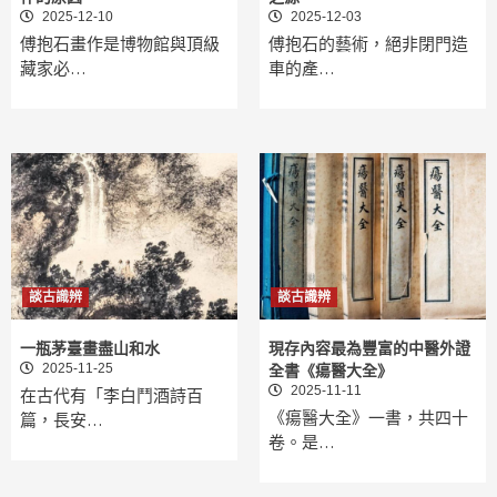
2025-12-10
2025-12-03
傅抱石畫作是博物館與頂級
傅抱石的藝術，絕非閉門造
藏家必…
車的產…
談古識辨
談古識辨
一瓶茅臺畫盡山和水
現存內容最為豐富的中醫外證
2025-11-25
全書《瘍醫大全》
2025-11-11
在古代有「李白鬥酒詩百
《瘍醫大全》一書，共四十
篇，長安…
卷。是…