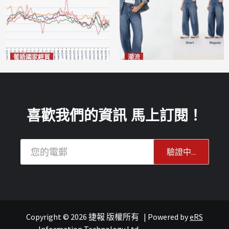
葡語國家經貿
潮流
巴西7月住宅租金指數單月勁
今秋日港澳潮人瘋搶「彎刀
漲0.66%
褲」
2026-08-07
2026-08-07
喜歡我們的資訊 馬上訂閱！
Copyright © 2026 捷報 版權所有
|
Powered by
eRS
澳聞
重點新聞
澳聞