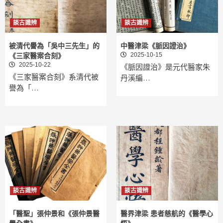
談古識辨
談古識辨
被清代譽為「吳中三先生」的
中醫津梁《脈因證治》
2025-10-15
《三家醫案合刻》
2025-10-22
《脈因證治》是元代醫家朱
《三家醫案合刻》系清代被
丹溪編…
譽為「…
談古識辨
談古識辨
「醫聖」張仲景和《張仲景醫
醫界津梁 患者慈航的《醫學心