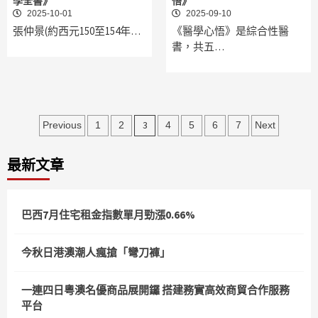
學全書》
悟》
2025-10-01
2025-09-10
張仲景(約西元150至154年…
《醫學心悟》是綜合性醫
書，共五…
文
3
Previous
1
2
4
5
6
7
Next
章
最新文章
分
頁
巴西7月住宅租金指數單月勁漲0.66%
今秋日港澳潮人瘋搶「彎刀褲」
一連四日粵澳名優商品展開鑼 搭建務實高效商貿合作服務
平台