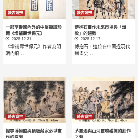
談古識辨
談古識辨
一部享譽國內外的中醫臨證珍
傅抱石畫作未來市場與「爆
籍《增補壽世保元》
款」的趨勢
2025-12-31
2025-12-17
《增補壽世保元》作者為明
傅抱石，這位在中國近現代
朝內府…
繪畫史…
談古識辨
談古識辨
探尋博物館與頂級藏家必爭畫
茅臺酒與山河靈魂碰撞的創作
作的原因
之源