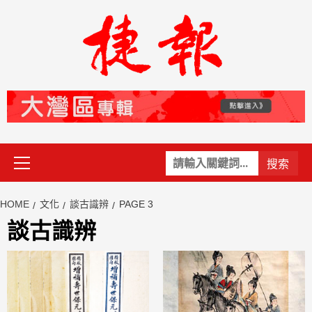
Skip
to
content
Primary
關
Menu
鍵
字:
HOME
文化
談古識辨
PAGE 3
談古識辨