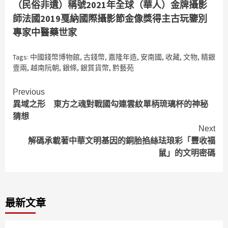
（民俗非遺）稱號2021年全球（華人）金牌攝影
師法國2019戛納國際攝影節金像獎得主古玩鑒別
專家中醫藥世家
Tags:
中國錢幣博物館
,
古錢幣
,
嘉隆年造
,
安南國
,
收藏
,
文物
,
精銀
壹兩
,
越南阮朝
,
銀條
,
銀質貨幣
,
黔藝苑
Continue
Previous
異域之形 東方之魂對戰國勾連雲紋單柄琉璃杯的神秘
Reading
猜想
Next
解碼承載著中華文明基因的銅胎掐絲珐琅彩「豐收福
鼠」的文明密碼
最新文章