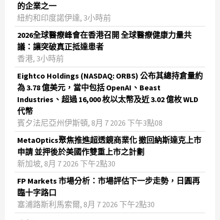
的企業之一
紐約和印度諾伊達, 3小時前
2026全球醫療峰會在香港召開 全球醫療健康力量共
議：讓突破真正抵達患者
香港, 3小時前
Eightco Holdings (NASDAQ: ORBS) 公布其總持倉量約
為 3.78 億美元，當中包括 OpenAI、Beast
Industries、超過 16,000 枚以太幣及近 3.02 億枚 WLD
代幣
賓夕法尼亞州伊斯頓, 8月 7 2026 下午3點08
MetaOptics聚焦推進超透鏡商業化 撤回納斯達克上市
申請 並押後於美國作雙重上市之計劃
新加坡, 8月 7 2026 下午2點30
FP Markets 市場分析：市場評估下一步走勢，日圓再
臨十字路口
塞浦路斯利馬索爾, 8月 7 2026 下午2點30