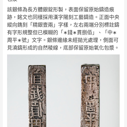
該銀條為長方體銀錠形製，表面保留原始鑄造痕
跡，銘文也同樣採用漢字陽刻工藝鑄造。正面中央
縱向鐫刻「精銀壹兩」字樣，左右兩端分別標註鑄
有字形規整但已模糊的「∗錢∗貫捌佰」、「中∗
周平∗號」文字。銀條邊緣未經拋光處理，側面可
見澆鑄形成的自然稜線，底部保留原始氧化包漿。