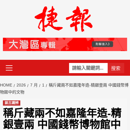
Skip
to
content
Primary
關
Menu
鍵
字:
HOME
2026
7 月
1
稱斤藏兩不如嘉隆年造-精銀壹兩 中國錢幣博
物館中的文物
談古識辨
稱斤藏兩不如嘉隆年造-精
銀壹兩 中國錢幣博物館中