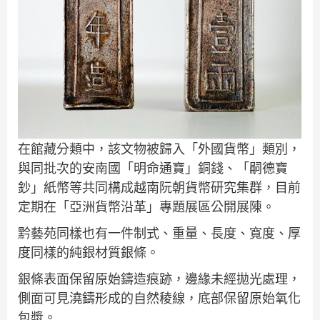
在館藏分類中，該文物被歸入「外國貨幣」類別，
與同批次的安南國「明命通寶」銅錢、「嗣德寶
鈔」紙幣等共同構成越南阮朝貨幣研究集群，目前
定期在「亞洲貨幣沿革」專題展區公開展陳。
黔藝苑同樣也有一件制式、重量、長度、寬度、厚
度同樣的純銀材質銀條。
銀條表面保留原始鑄造痕跡，邊緣未經拋光處理，
側面可見澆鑄形成的自然稜線，底部保留原始氧化
包漿。