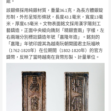
館。
該銀條採用純銀材質，重量36.1克，為長方體銀錠
形制，外形呈矩形條狀，長度43.1毫米，寬度13毫
米，厚度6.5毫米。文物表面銘文採用漢字陽刻工
藝鑄造，正面中央縱向鐫刻「精銀壹兩」字樣，左
右兩端分別標註鑄造年號「嘉隆年造」。銘刻的
「嘉隆」年號印證其為越南阮朝開國君主阮福映
（1762-1820年）在位期間（1802-1820年）的官方
鑄幣，反映了當時越南在貨幣形製、計量單位。