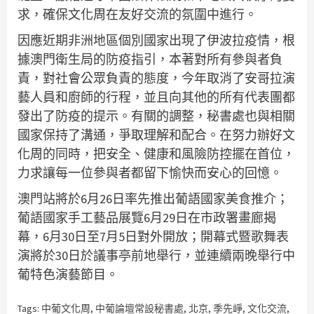
求，確保文化周在友好交流的氛圍中進行。
因應近期非洲地區個別國家出現了伊波拉疫情，根
據澳門衛生局的防疫指引，本著對所有參與者負
責，對社會公眾負責的態度，今年取消了安哥拉演
藝人員和廚師的行程，並且向其他的所有代表團都
發出了防疫的提示。有關的調整，秘書處也與相關
國家保持了溝通，爭取理解和配合。在努力辦好文
化周的同時，把安全、健康和風險防控擺在首位，
力求讓每一位參與者都留下愉快而安心的回憶。
澳門站將於6月26日率先推出葡語國家美食推介；
葡語國家手工藝品展覽6月29日在市政署畫廊揭
幕，6月30日至7月5日對外開放；開幕式暨歌舞表
演將於30日於議事亭前地舉行，並連續兩晚舉行中
葡特色演藝節目。
Tags:
中葡文化周
,
中葡論壇常設秘書處
,
北京
,
季先崢
,
文化交流
,