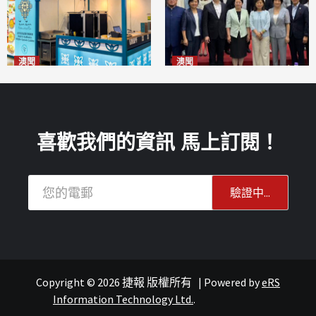
澳聞
澳聞
麗景灣「森」餐廳首次亮相
陽江市經貿推介會暨澳門企業
「2026粵澳名優商品展」
家座談會
2026-08-07
2026-08-07
喜歡我們的資訊 馬上訂閱！
Copyright © 2026 捷報 版權所有
|
Powered by
eRS
報紙
葡語國家經貿
Information Technology Ltd.
.