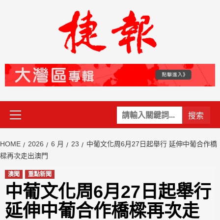
Skip
to
content
Primary
關
Menu
鍵
字:
HOME
2026
6 月
23
中葡文化周6月27日起舉行 延伸中葡合作橋
樑再次走出澳門
澳聞
重點新聞
中葡文化周6月27日起舉行
延伸中葡合作橋樑再次走