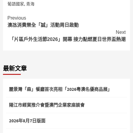
葡語國家
,
青海
Continue
Previous
澳氹消費樂全「誠」活動周日啟動
Reading
Next
「片區戶外生活節2026」開幕 接力點燃夏日世界盃熱潮
最新文章
麗景灣「森」餐廳首次亮相「2026粵澳名優商品展」
陽江市經貿推介會暨澳門企業家座談會
2026年8月7日版面