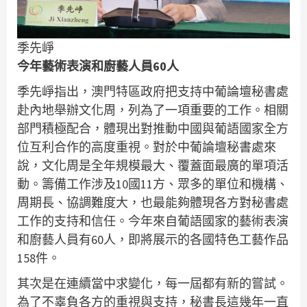
季先崢
今年藝術表演和廚藝人員60人
季先崢指出，澳門特區政府把支持中葡論壇秘書處
赴內地舉辦文化周，列為了一項重要的工作。相關
部門積極配合，體現出對推動中國與葡語國家全方
位互利合作的高度重視。對於中葡論壇秘書處來
說，文化周是全年規模最大、覆蓋面最廣的單項活
動。籌備工作涉及10國11方、眾多的單位和機構、
周期長、協調難度大，也最能夠體現各方對秘書處
工作的支持和信任。今年來自葡語國家的藝術表演
和廚藝人員有60人，即將展示的各國特色工藝作品
158件。
其次是在連續當中求變化，每一屆都有新的嘗試。
為了不辜負各方的重視與支持，秘書長這幾年一直