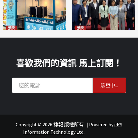
澳聞
澳聞
麗景灣「森」餐廳首次亮相
陽江市經貿推介會暨澳門企業
「2026粵澳名優商品展」
家座談會
2026-08-07
2026-08-07
喜歡我們的資訊 馬上訂閱！
Copyright © 2026 捷報 版權所有
|
Powered by
eRS
報紙
葡語國家經貿
Information Technology Ltd.
.