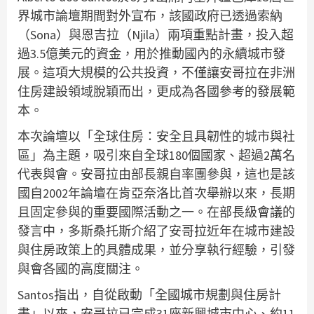
界城市論壇期間對外宣布，該國政府已透過索納
（Sona）與恩吉拉（Njila）兩項重點計畫，投入超
過3.5億美元的資金，用於推動國內的永續城市發
展。這項大規模的公共投資，不僅讓安哥拉在非洲
住房建設領域脫穎而出，更成為各國參考的發展範
本。
本次論壇以「全球住房：安全且具韌性的城市與社
區」為主題，吸引來自全球180個國家、超過2萬名
代表與會。安哥拉由部長親自率團參與，這也是該
國自2002年論壇在肯亞奈洛比首次舉辦以來，長期
且固定參與的重要國際活動之一。在部長級會議的
發言中，多斯桑托斯介紹了安哥拉近年在城市建設
與住房政策上的具體成果，並分享執行經驗，引發
與會各國的高度關注。
Santos指出，自從啟動「全國城市規劃與住房計
畫」以來，安哥拉已完成31座新興城市中心、約11