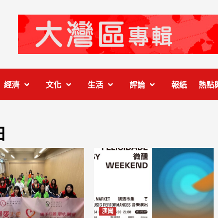
經濟
文化
生活
評論
報紙
熱點
日
澳聞