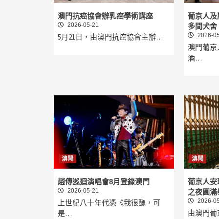
澳門抗癌協會辦乳癌學術講座
葡京人及
2026-05-21
多間犬舍
2026-05
5月21日，由澳門抗癌協會主辦…
澳門葡京
酒…
澳聞
澳聞
趙傳巡迴演唱會8月登錄澳門
葡京人安
2026-05-21
之夜圓滿
2026-05
上世紀八十年代憑《我很醜，可
由澳門葡
是…