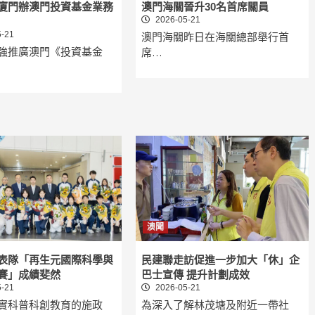
廈門辦澳門投資基金業務
澳門海關晉升30名首席關員
2026-05-21
-21
澳門海關昨日在海關總部舉行首
強推廣澳門《投資基金
席…
澳聞
表隊「再生元國際科學與
民建聯走訪促進一步加大「休」企
賽」成績斐然
巴士宣傳 提升計劃成效
-21
2026-05-21
實科普科創教育的施政
為深入了解林茂塘及附近一帶社