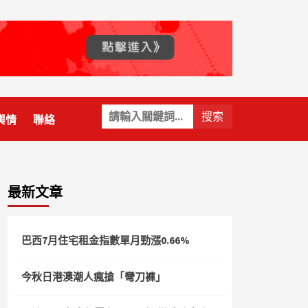
關
輿情
聯絡
鍵
字:
最新文章
巴西7月住宅租金指數單月勁漲0.66%
今秋日港澳潮人瘋搶「彎刀褲」