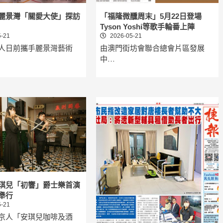
麗景灣「關愛大使」探訪
「福隆微醺周末」5月22日登場
Tyson Yoshi等歌手輪番上陣
-21
2026-05-21
人日前攜手麗景灣藝術
由澳門街坊會聯合總會片區發展
中…
琪兒「初響」爵士樂首演
舉行
-21
京人「安琪兒咖啡及酒