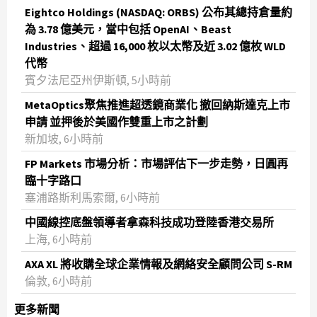
Eightco Holdings (NASDAQ: ORBS) 公布其總持倉量約
為 3.78 億美元，當中包括 OpenAI、Beast
Industries、超過 16,000 枚以太幣及近 3.02 億枚 WLD
代幣
賓夕法尼亞州伊斯頓, 5小時前
MetaOptics聚焦推進超透鏡商業化 撤回納斯達克上市
申請 並押後於美國作雙重上市之計劃
新加坡, 6小時前
FP Markets 市場分析：市場評估下一步走勢，日圓再
臨十字路口
塞浦路斯利馬索爾, 6小時前
中國線控底盤領導者拿森科技成功登陸香港交易所
上海, 6小時前
AXA XL 將收購全球企業情報及網絡安全顧問公司 S-RM
倫敦, 6小時前
更多新聞