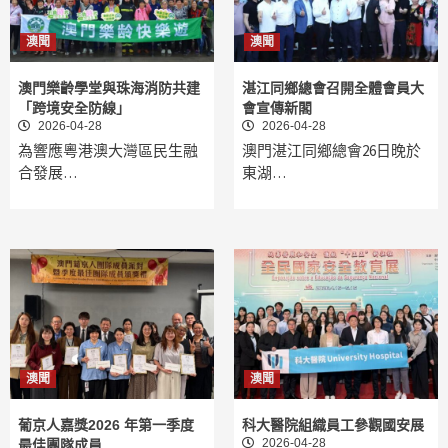
澳聞
澳聞
澳門樂齡學堂與珠海消防共建
湛江同鄉總會召開全體會員大
「跨境安全防線」
會宣傳新閣
2026-04-28
2026-04-28
為響應粵港澳大灣區民生融
澳門湛江同鄉總會26日晚於
合發展…
東湖…
澳聞
澳聞
葡京人嘉獎2026 年第一季度
科大醫院組織員工參觀國安展
2026-04-28
最佳團隊成員