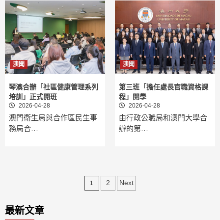
澳聞
澳聞
琴澳合辦「社區健康管理系列
第三班「擔任處長官職資格課
培訓」正式開班
程」開學
2026-04-28
2026-04-28
澳門衛生局與合作區民生事
由行政公職局和澳門大學合
務局合…
辦的第…
文
1
2
Next
章
最新文章
分