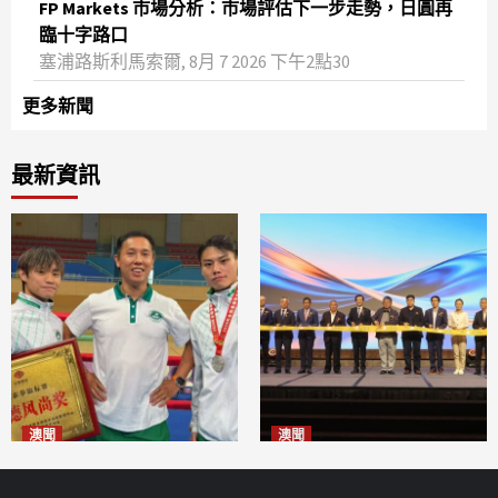
FP Markets 市場分析：市場評估下一步走勢，日圓再
臨十字路口
塞浦路斯利馬索爾, 8月 7 2026 下午2點30
更多新聞
最新資訊
澳聞
澳聞
泰拳健兒關偉豪全錦賽奪亞軍
華億聯手澳科大發布魚鱗膠原