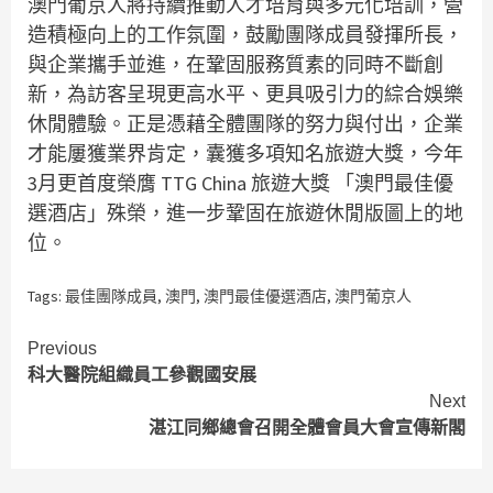
澳門葡京人將持續推動人才培育與多元化培訓，營
造積極向上的工作氛圍，鼓勵團隊成員發揮所長，
與企業攜手並進，在鞏固服務質素的同時不斷創
新，為訪客呈現更高水平、更具吸引力的綜合娛樂
休閒體驗。正是憑藉全體團隊的努力與付出，企業
才能屢獲業界肯定，囊獲多項知名旅遊大獎，今年
3月更首度榮膺 TTG China 旅遊大獎 「澳門最佳優
選酒店」殊榮，進一步鞏固在旅遊休閒版圖上的地
位。
Tags:
最佳團隊成員
,
澳門
,
澳門最佳優選酒店
,
澳門葡京人
Continue
Previous
科大醫院組織員工參觀國安展
Reading
Next
湛江同鄉總會召開全體會員大會宣傳新閣