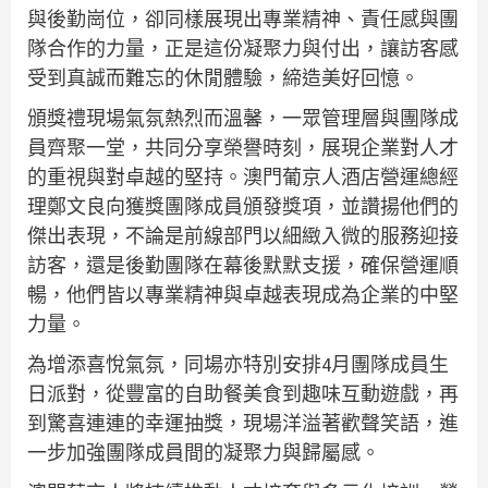
與後勤崗位，卻同樣展現出專業精神、責任感與團
隊合作的力量，正是這份凝聚力與付出，讓訪客感
受到真誠而難忘的休閒體驗，締造美好回憶。
頒獎禮現場氣氛熱烈而溫馨，一眾管理層與團隊成
員齊聚一堂，共同分享榮譽時刻，展現企業對人才
的重視與對卓越的堅持。澳門葡京人酒店營運總經
理鄭文良向獲獎團隊成員頒發獎項，並讚揚他們的
傑出表現，不論是前線部門以細緻入微的服務迎接
訪客，還是後勤團隊在幕後默默支援，確保營運順
暢，他們皆以專業精神與卓越表現成為企業的中堅
力量。
為增添喜悅氣氛，同場亦特別安排4月團隊成員生
日派對，從豐富的自助餐美食到趣味互動遊戲，再
到驚喜連連的幸運抽獎，現場洋溢著歡聲笑語，進
一步加強團隊成員間的凝聚力與歸屬感。