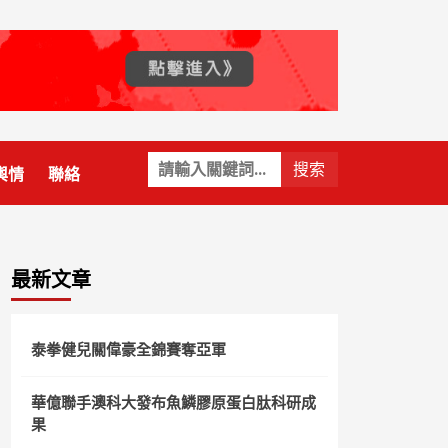
關
輿情
聯絡
鍵
字:
最新文章
泰拳健兒關偉豪全錦賽奪亞軍
華億聯手澳科大發布魚鱗膠原蛋白肽科研成
果