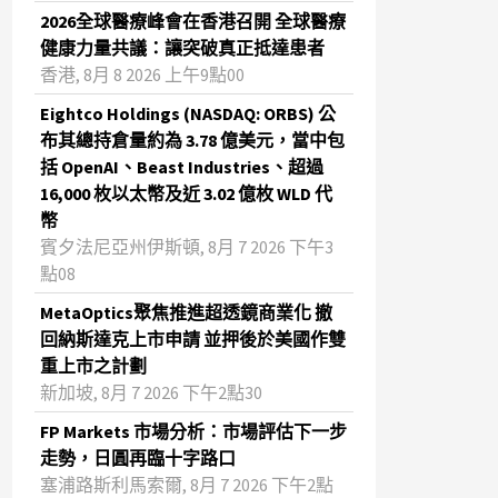
2026全球醫療峰會在香港召開 全球醫療
健康力量共議：讓突破真正抵達患者
香港, 8月 8 2026 上午9點00
Eightco Holdings (NASDAQ: ORBS) 公
布其總持倉量約為 3.78 億美元，當中包
括 OpenAI、Beast Industries、超過
16,000 枚以太幣及近 3.02 億枚 WLD 代
幣
賓夕法尼亞州伊斯頓, 8月 7 2026 下午3
點08
MetaOptics聚焦推進超透鏡商業化 撤
回納斯達克上市申請 並押後於美國作雙
重上市之計劃
新加坡, 8月 7 2026 下午2點30
FP Markets 市場分析：市場評估下一步
走勢，日圓再臨十字路口
塞浦路斯利馬索爾, 8月 7 2026 下午2點