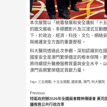
本次展覽以「統籌發展和安全護航『十
的圖文展板、多媒體影片及沉浸式互動
下，於政治、經濟、科技、文化、網絡
與維護安全方面的重要歷程。
科大醫院透過此次參觀，深刻認識到在
國家安全是澳門繁榮穩定的根本保障，
將持續提升醫療服務質量與安全水平，
澳門長期繁榮穩定貢獻力量。
Tags:
三五規劃
,
十五五規劃
,
國安展
,
澳門
,
科大醫院
Continue
Previous
特區政府辦2026年全國兩會精神傳達會 黃司
Reading
議推進公共行政改革