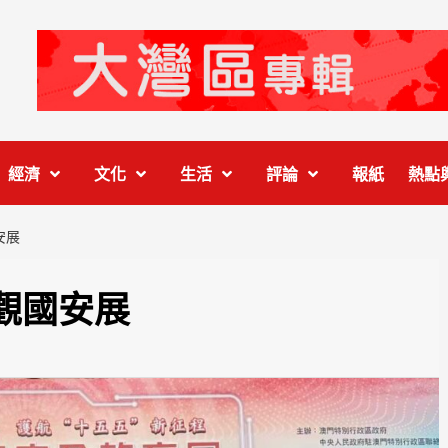
經濟
文化
生活
評論
報紙
熱點
安展
觀國安展