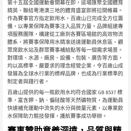
第十五屆全國運動會開幕在即，這場匯聚全國體育
精英、聯結粵港澳三地的體育盛宴即將拉開帷幕。
作為賽事官方指定飲用水，百歲山已完成全方位籌
備，以專業保障為賽事注入品質力量。品牌組建專
項服務團隊，構建從工廠到各賽區場館的高效物流
體系，將賽事保障用水精准送達運動員休息區、觀
眾席飲水站及群眾賽事補給點等每一個需求場景。
對環境、水源、廠房、設備、包裝、廣告等方面，
均以高標準、嚴要求的理念經營企業，令百歲山成
發展為全球水行業的標桿品牌，也成為行業標準的
制定者與踐行者。
百歲山提供的每一瓶飲用水均符合國家 GB 8537 標
準，富含鉀、鈉、偏硅酸等天然礦物質，為運動員
快速補充運動中流失的水分與微量元素，以專業飲
水保障助力競技發揮，護航賽事成功舉辦。
賽事贊助意義深遠，品質與精