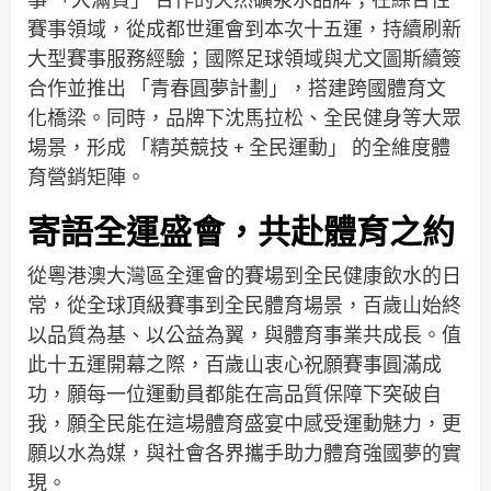
賽事領域，從成都世運會到本次十五運，持續刷新
大型賽事服務經驗；國際足球領域與尤文圖斯續簽
合作並推出 「青春圓夢計劃」，搭建跨國體育文
化橋梁。同時，品牌下沈馬拉松、全民健身等大眾
場景，形成 「精英競技 + 全民運動」 的全維度體
育營銷矩陣。
寄語全運盛會，共赴體育之約
從粵港澳大灣區全運會的賽場到全民健康飲水的日
常，從全球頂級賽事到全民體育場景，百歲山始終
以品質為基、以公益為翼，與體育事業共成長。值
此十五運開幕之際，百歲山衷心祝願賽事圓滿成
功，願每一位運動員都能在高品質保障下突破自
我，願全民能在這場體育盛宴中感受運動魅力，更
願以水為媒，與社會各界攜手助力體育強國夢的實
現。