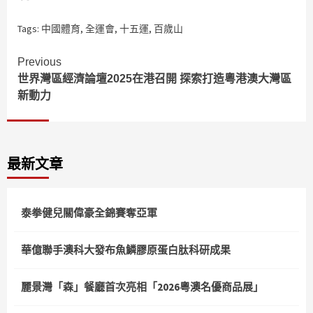
Tags:
中國體育
,
全運會
,
十五運
,
百歲山
Continue
Previous
世界灣區經濟論壇2025在港召開 探索打造粵港澳大灣區
Reading
新動力
最新文章
泰拳健兒關偉豪全錦賽奪亞軍
華億聯手澳科大發布魚鱗膠原蛋白肽科研成果
麗景灣「森」餐廳首次亮相「2026粵澳名優商品展」