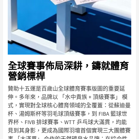
全球賽事佈局深耕，鑄就體育
營銷標桿
贊助十五運是百歲山全球體育賽事版圖的重要延
伸。多年來，品牌以 「水中貴族 + 頂級賽事」 模
式，實現對全球核心體育領域的全覆蓋：從蘇迪曼
杯、湯姆斯杯等羽毛球頂級賽事，到 FIBA 籃球世
界杯、FIVB 排球賽事、WTT 乒乓球大滿貫，均能
見到其身影，更成為國際羽壇首個實現三大團體賽
事 「大滿貫」 合作的天然礦泉水品牌；在綜合性