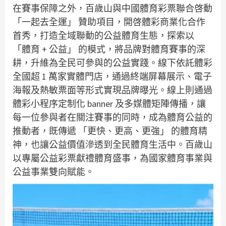
在賽事保障之外，百歲山與中國體育彩票聯合啓動
「一起去全運」 贊助項目，開啓體彩商業化合作
首秀，打造全域聯動的公益體育生態，探索以
「體育 + 公益」 的模式，將品牌對體育賽事的深
耕，升維為全民可參與的公益實踐。線下依託體彩
全國超 1 萬家實體門店，通過終端屏幕展示、電子
海報及熱敏票面等形式實現品牌曝光。線上則通過
體彩小程序定制化 banner 及多媒體矩陣傳播，讓
每一位參與者在關注賽事的同時，成為體育公益的
推動者，既傳遞 「更快、更高、更強」 的體育精
神，也讓公益價值滲透到全民體育生活中。百歲山
以專屬公益彩票獻禮體育盛事，為國家體育事業與
公益事業雙向賦能。