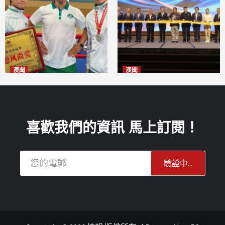
澳聞
澳聞
泰拳健兒關偉豪全錦賽奪亞軍
華億聯手澳科大發布魚鱗膠原
2026-08-08
蛋白肽科研成果
2026-08-08
喜歡我們的資訊 馬上訂閱！