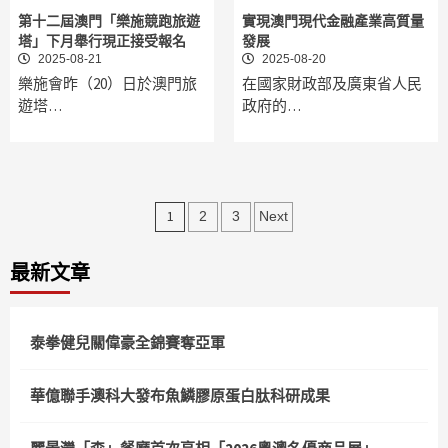
第十二屆澳門「樂施競跑旅遊
實現澳門現代金融產業高質量
塔」下月舉行現正接受報名
發展
2025-08-21
2025-08-20
樂施會昨（20）日於澳門旅
在國家財政部及廣東省人民
遊塔…
政府的…
文
1
2
3
Next
章
最新文章
分
頁
泰拳健兒關偉豪全錦賽奪亞軍
華億聯手澳科大發布魚鱗膠原蛋白肽科研成果