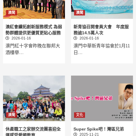
澳聞
澳聞
澳紅會續拓創新服務模式 為弱
新青協召開會員大會 年度服
勢群體提供更優質更貼心服務
務逾14.5萬人次
2026-01-16
2026-01-16
澳門紅十字會昨晚在聯邦大
澳門中華新青年協會於1月11
酒樓舉…
日…
澳聞
文化
休產職工之家辦交流團喜迎全
Super Spike吧！灣區兄弟
2025-11-21
運感受愛國教育