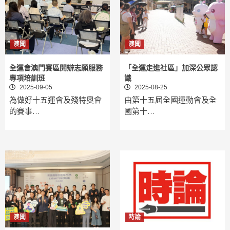
澳聞
澳聞
全運會澳門賽區開辦志願服務
「全運走進社區」加深公眾認
專項培訓班
識
2025-09-05
2025-08-25
為做好十五運會及殘特奧會
由第十五屆全國運動會及全
的賽事…
國第十…
澳聞
時論