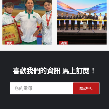
澳聞
澳聞
泰拳健兒關偉豪全錦賽奪亞軍
華億聯手澳科大發布魚鱗膠原
2026-08-08
蛋白肽科研成果
2026-08-08
喜歡我們的資訊 馬上訂閱！