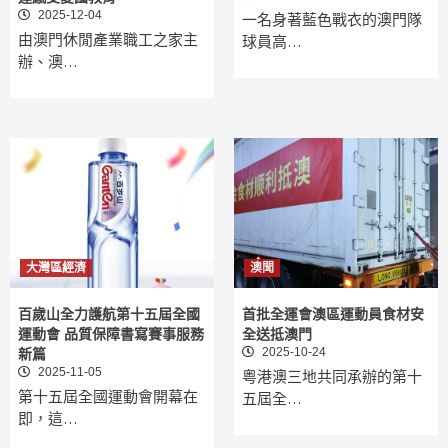
2025-12-04
一名身著藍色戰衣的澳門隊
由澳門休閒產業職工之家主
球員高…
辦、澳…
大灣區經濟
澳聞
百歲山全力護航第十五屆全國
首批全運會澳區運動員食材安
運動會 品質保障書寫賽事服務
全送抵澳門
2025-10-24
新篇
2025-11-05
粤港澳三地共同承辦的第十
第十五屆全國運動會開幕在
五屆全…
即，這…