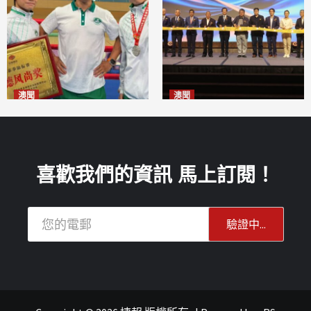
澳聞
澳聞
泰拳健兒關偉豪全錦賽奪亞軍
華億聯手澳科大發布魚鱗膠原
2026-08-08
蛋白肽科研成果
2026-08-08
喜歡我們的資訊 馬上訂閱！