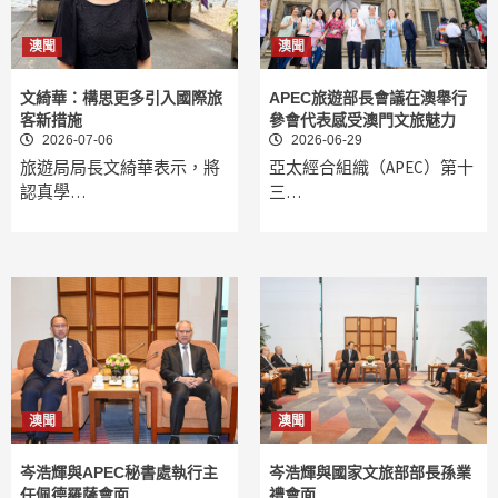
澳聞
澳聞
文綺華：構思更多引入國際旅
APEC旅遊部長會議在澳舉行
客新措施
參會代表感受澳門文旅魅力
2026-07-06
2026-06-29
旅遊局局長文綺華表示，將
亞太經合組織（APEC）第十
認真學…
三…
澳聞
澳聞
岑浩輝與APEC秘書處執行主
岑浩輝與國家文旅部部長孫業
任佩德羅薩會面
禮會面