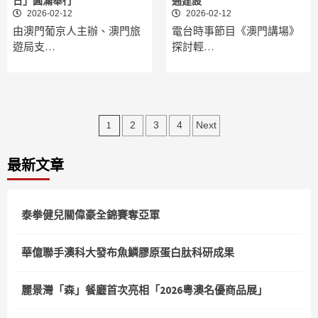
日」圓滿舉行
通建設
2026-02-12
2026-02-12
由澳門葡京人主辦、澳門旅
電台時事節目《澳門講場》
遊局支…
探討輕…
文
1
2
3
4
Next
章
最新文章
分
頁
泰拳健兒關偉豪全錦賽奪亞軍
華億聯手澳科大發布魚鱗膠原蛋白肽科研成果
麗景灣「森」餐廳首次亮相「2026粵澳名優商品展」