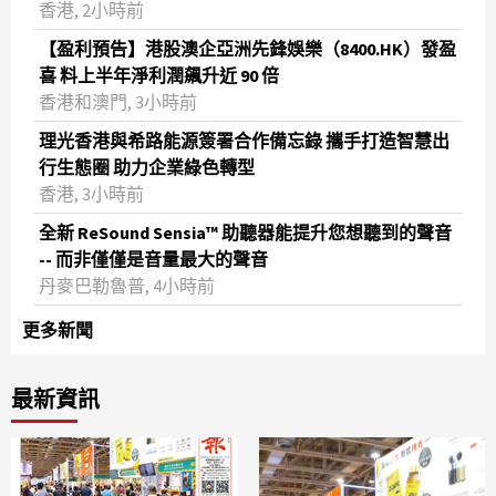
香港, 2小時前
【盈利預告】港股澳企亞洲先鋒娛樂（8400.HK）發盈
喜 料上半年淨利潤飆升近 90 倍
香港和澳門, 3小時前
理光香港與希路能源簽署合作備忘錄 攜手打造智慧出
行生態圈 助力企業綠色轉型
香港, 3小時前
全新 ReSound Sensia™ 助聽器能提升您想聽到的聲音
-- 而非僅僅是音量最大的聲音
丹麥巴勒魯普, 4小時前
更多新聞
最新資訊