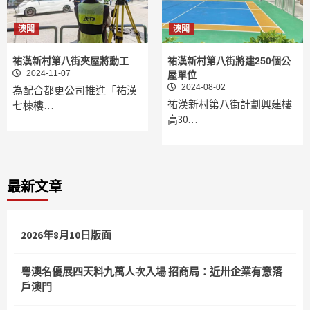
澳聞
澳聞
祐漢新村第八街夾屋將動工
祐漢新村第八街將建250個公
2024-11-07
屋單位
2024-08-02
為配合都更公司推進「祐漢
祐漢新村第八街計劃興建樓
七棟樓…
高30…
最新文章
2026年8月10日版面
粵澳名優展四天料九萬人次入場 招商局：近卅企業有意落
戶澳門