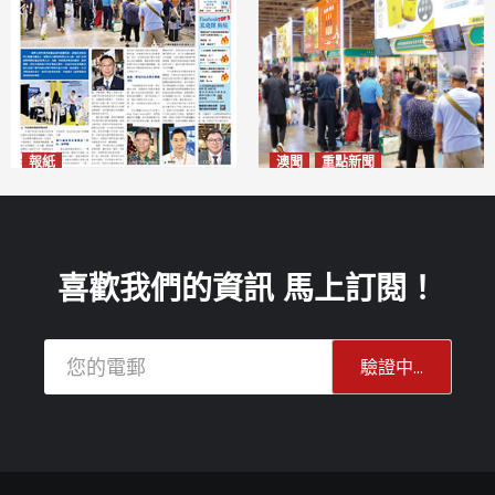
報紙
澳聞
重點新聞
2026年8月10日版面
粵澳名優展四天料九萬人次入
2026-08-10
場 招商局：近卅企業有意落戶
澳門
2026-08-10
喜歡我們的資訊 馬上訂閱！