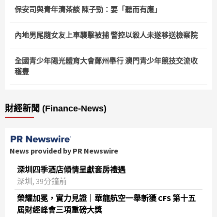
保安司與青年清茶談 陳子勁：要「聽而有應」
內地男尾隨女友上車襲擊被捕 警控以殺人未遂移送檢察院
全國青少年陽光體育大會鄭州舉行 澳門青少年競技交流收
穫豐
財經新聞 (Finance-News)
News provided by PR Newswire
深圳四季酒店傾情呈獻套房禮遇
深圳, 39分鐘前
榮耀加冕，實力見證｜華龍航空一舉斬獲 CFS 第十五
屆財經峰會三項重磅大獎