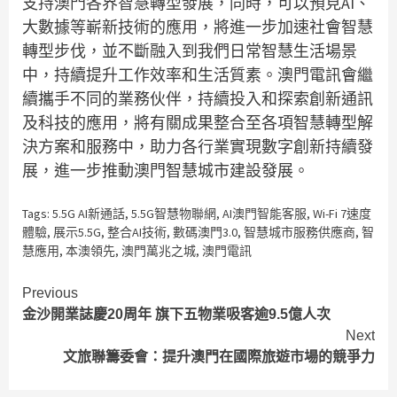
支持澳門各界智慧轉型發展，同時，可以預見AI、
大數據等嶄新技術的應用，將進一步加速社會智慧
轉型步伐，並不斷融入到我們日常智慧生活場景
中，持續提升工作效率和生活質素。澳門電訊會繼
續攜手不同的業務伙伴，持續投入和探索創新通訊
及科技的應用，將有關成果整合至各項智慧轉型解
決方案和服務中，助力各行業實現數字創新持續發
展，進一步推動澳門智慧城市建設發展。
Tags:
5.5G AI新通話
,
5.5G智慧物聯網
,
AI澳門智能客服
,
Wi-Fi 7速度
體驗
,
展示5.5G
,
整合AI技術
,
數碼澳門3.0
,
智慧城市服務供應商
,
智
慧應用
,
本澳領先
,
澳門萬兆之城
,
澳門電訊
Continue
Previous
金沙開業誌慶20周年 旗下五物業吸客逾9.5億人次
Reading
Next
文旅聯籌委會：提升澳門在國際旅遊市場的競爭力