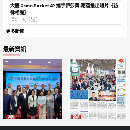
大疆 Osmo Pocket 4P 攜手伊莎貝•雨蓓推出短片《彷
彿相識》
深圳, 4小時前
更多新聞
最新資訊
澳聞
報紙